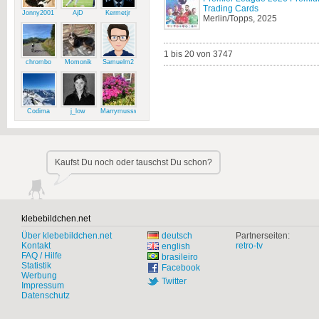
Trading Cards
Jonny2001
AjD
Kermetjr
Merlin/Topps, 2025
1 bis 20 von 3747
chrombo
Momonik
Samuelm2
Codima
j_low
Marrymussweg
Kaufst Du noch oder tauschst Du schon?
klebebildchen.net
Über klebebildchen.net
deutsch
Partnerseiten:
Kontakt
retro-tv
english
FAQ / Hilfe
brasileiro
Statistik
Facebook
Werbung
Twitter
Impressum
Datenschutz