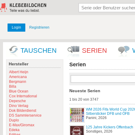
Login
Registrieren
TAUSCHEN
SERIEN
Hersteller
Serien
Albert Heijn
Americana
Bergmann
Billa
Neueste Serien
Blue Ocean
Cox International
1 bis 20 von 3747
Depesche
Dino Verlag
WM 2026 Fifa World Cup 202
Dok Bilderdienst
Silbersticker DFB und ÖFB
DS Sammlerservice
Panini, 2026
Duplo
E-Max/Giromax
125 Jahre Kickers Offenbach
Edeka
Sonstiges, 2026
Edibas