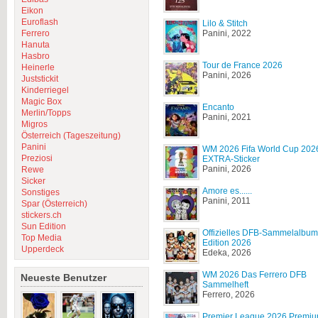
Eikon
Euroflash
Lilo & Stitch
Ferrero
Panini, 2022
Hanuta
Hasbro
Tour de France 2026
Heinerle
Panini, 2026
Juststickit
Kinderriegel
Magic Box
Encanto
Merlin/Topps
Panini, 2021
Migros
Österreich (Tageszeitung)
Panini
WM 2026 Fifa World Cup 202
Preziosi
EXTRA-Sticker
Panini, 2026
Rewe
Sicker
Amore es......
Sonstiges
Panini, 2011
Spar (Österreich)
stickers.ch
Sun Edition
Offizielles DFB-Sammelalbum
Top Media
Edition 2026
Upperdeck
Edeka, 2026
WM 2026 Das Ferrero DFB
Neueste Benutzer
Sammelheft
Ferrero, 2026
Premier League 2026 Premi