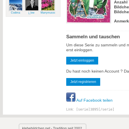
Anzahl 
Bildch
Bildche
Codima
j_low
Marrymussweg
Anmerk
Sammeln und tauschen
Um diese Serie zu sammeln und m
erst einloggen.
Jetzt einloggen
Du hast noch keinen Account ? Dan
Jetzt registrieren
Auf Facebook teilen
Link:
[serie]3895[/serie]
klebebildchen.net - Tradition seit 2002.