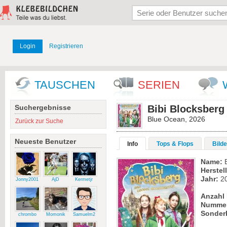
Login
Registrieren
TAUSCHEN
SERIEN
Suchergebnisse
Bibi Blocksberg
Blue Ocean, 2026
Zurück zur Suche
Neueste Benutzer
Info
Tops & Flops
Bilde
Name:
B
Herstell
Jahr:
2
Jonny2001
AjD
Kermetjr
Anzahl 
Numme
Sonder
chrombo
Momonik
Samuelm2