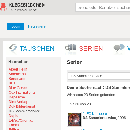
Login
Registrieren
TAUSCHEN
SERIEN
Hersteller
Serien
Albert Heijn
Americana
Bergmann
Billa
Deine Suche nach: DS Sammlers
Blue Ocean
Cox International
Wir haben 23 Serien gefunden
Depesche
Dino Verlag
1 bis 20 von 23
Dok Bilderdienst
DS Sammlerservice
1. FC Nürnberg
Duplo
DS
Sammlerservice
, 1996
E-Max/Giromax
Edeka
Edibas