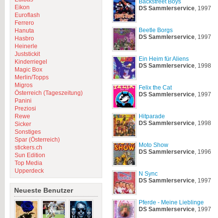
Backstreet Boys
Eikon
DS
Sammlerservice
, 1997
Euroflash
Ferrero
Beetle Borgs
Hanuta
DS
Sammlerservice
, 1997
Hasbro
Heinerle
Juststickit
Ein Heim für Aliens
Kinderriegel
DS
Sammlerservice
, 1998
Magic Box
Merlin/Topps
Migros
Felix the Cat
Österreich (Tageszeitung)
DS
Sammlerservice
, 1997
Panini
Preziosi
Rewe
Hitparade
DS
Sammlerservice
, 1998
Sicker
Sonstiges
Spar (Österreich)
Moto Show
stickers.ch
DS
Sammlerservice
, 1996
Sun Edition
Top Media
Upperdeck
N Sync
DS
Sammlerservice
, 1997
Neueste Benutzer
Pferde - Meine Lieblinge
DS
Sammlerservice
, 1997