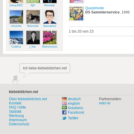
Jonny2001
AjD
Kermetjr
Quasimodo
DS
Sammlerservice
, 1996
chrombo
Momonik
Samuelm2
1 bis 20 von 23
Codima
j_low
Marrymussweg
Ich liebe klebebildchen.net
klebebildchen.net
Über klebebildchen.net
deutsch
Partnerseiten:
Kontakt
retro-tv
english
FAQ / Hilfe
brasileiro
Statistik
Facebook
Werbung
Twitter
Impressum
Datenschutz