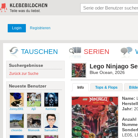
Login
Registrieren
TAUSCHEN
SERIEN
Suchergebnisse
Lego Ninjago Se
Blue Ocean, 2026
Zurück zur Suche
Neueste Benutzer
Info
Tops & Flops
Bilde
Name:
L
Herstell
Jahr:
2
Jonny2001
AjD
Kermetjr
Anzahl 
Numme
Sonder
chrombo
Momonik
Samuelm2
LE05, L