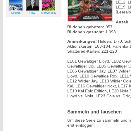
LE12, L
LE19, L
[Leeralb
Codima
j_low
Marrymussweg
Anzahl 
Bildchen geboten:
957
Bildchen gesucht:
1.098
Anmerkungen:
Helden: 1-70, Sch
Aktionskarten: 163-184, Fallenkar
Shattered-Karten: 221-228
LE01 Gewaltiger Lloyd, LE02 Gewa
Gewaltiger Dix, LE05 Gewaltiger C
LE06 Gewaltiger Jay, LE07 Wilder
Lloyd, LE10 Gewaltige Rox, LE11 
LE12 Wilder Jay, LE13 Wilder Cole
Kai, LE16 Gewaltiger Nokt, LE17 K
LE19 Kai Epic Edition, LE20 Nokt 
Lloyd vs. Nokt, LE23 Cole vs. Drix
Sammeln und tauschen
Um diese Serie zu sammeln und m
erst einloggen.