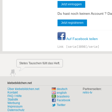
Jetzt einloggen
Du hast noch keinen Account ? Dan
Jetzt registrieren
Auf Facebook teilen
Link:
[serie]3898[/serie]
Stetes Tauschen füllt das Heft.
klebebildchen.net
Über klebebildchen.net
deutsch
Partnerseiten:
Kontakt
retro-tv
english
FAQ / Hilfe
brasileiro
Statistik
Facebook
Werbung
Twitter
Impressum
Datenschutz