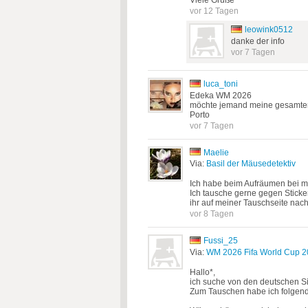
vor 12 Tagen
leowink0512
danke der info
vor 7 Tagen
luca_toni
Edeka WM 2026
möchte jemand meine gesamten 
Porto
vor 7 Tagen
Maelie
Via:
Basil der Mäusedetektiv
Ich habe beim Aufräumen bei m
Ich tausche gerne gegen Sticker
ihr auf meiner Tauschseite nach
vor 8 Tagen
Fussi_25
Via:
WM 2026 Fifa World Cup 20
Hallo*,
ich suche von den deutschen Si
Zum Tauschen habe ich folgende: 3