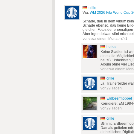
crille
Via:
WM 2026 Fifa World Cup 20
Schade, daß in dem Album kein 
Schade ebenso, daß keine Bilde
gleichen Fotos der ehemaligen
Aber irgendetwas stört mich bei
vor etwa einem Monat
-
1
helios
Keine Stadien ist wi
eine tolle Möglichke
bei zB. Usbekistan, C
Album ohne viel Li
vor etwa einem Mon
crille
Ja, Trainerbilder wä
vor 29 Tagen
Erdbeermoppel
Korrigiere: EM 1984
vor 29 Tagen
crille
Stimmt, Erdbeermoppe
Damals gefielen mir 
einheitlichen Digitalb