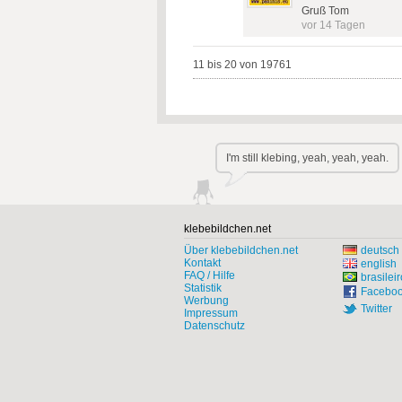
Gruß Tom
vor 14 Tagen
11 bis 20 von 19761
I'm still klebing, yeah, yeah, yeah.
klebebildchen.net
Über klebebildchen.net
deutsch
Kontakt
english
FAQ / Hilfe
brasileir
Statistik
Facebo
Werbung
Twitter
Impressum
Datenschutz