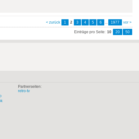
< zurück
1
2
3
4
5
6
...
1977
vor >
Einträge pro Seite:
10
20
50
Partnerseiten:
retro-tv
o
ok