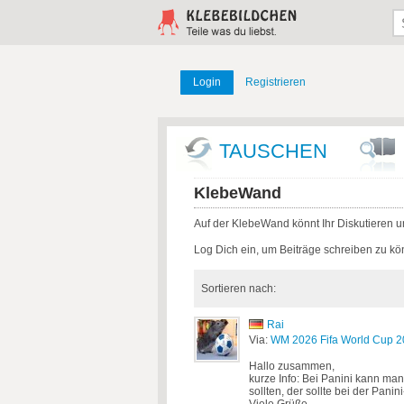
Login
Registrieren
TAUSCHEN
KlebeWand
Auf der KlebeWand könnt Ihr Diskutieren 
Log Dich ein, um Beiträge schreiben zu kö
Sortieren nach:
Rai
Via:
WM 2026 Fifa World Cup 20
Hallo zusammen,
kurze Info: Bei Panini kann man
sollten, der sollte bei der Panin
Viele Grüße