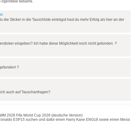
h irgendwie bekäme.
as
die Sticker in die Tauschliste einträgst hast du mehr Erfolg als hier an der
ersticker eingeben? Ich habe diese Möglichkeit noch nicht gefunden. ?
 gefunden! ?
tlich auch auf Tauschanfragen?
: WM 2026 Fifa World Cup 2026 (deutsche Version)
 Ronaldo ESP15 suchen und dafür einen Harry Kane ENG18 sowie einen Messi