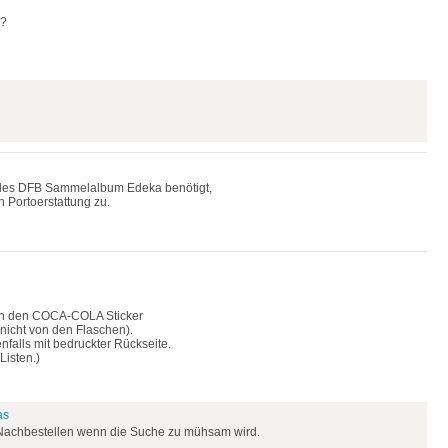
??
elles DFB Sammelalbum Edeka benötigt,
 Portoerstattung zu.
ch den COCA-COLA Sticker
nicht von den Flaschen).
enfalls mit bedruckter Rückseite.
Listen.)
as
Nachbestellen wenn die Suche zu mühsam wird.