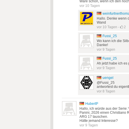
Wäre schön, wenn ich den noc
vor 10 Tagen
weinfurtnerthom
Hallo. Denke wenn du 
Wand
vor 10 Tagen
-
2
Fussi_25
Wo kann ich die Silb
Danke!
vor 9 Tagen
Fussi_25
Ah jetzt habe ich es
vor 9 Tagen
uengel
@Fussi_25
antwortest du eigen
vor 8 Tagen
HubertP
Hallo, ich würde aus der Serie
Panini, 2026 einen Christiano
ARG 17 tauschen.
Hätte jemand Interesse?
vor 9 Tagen