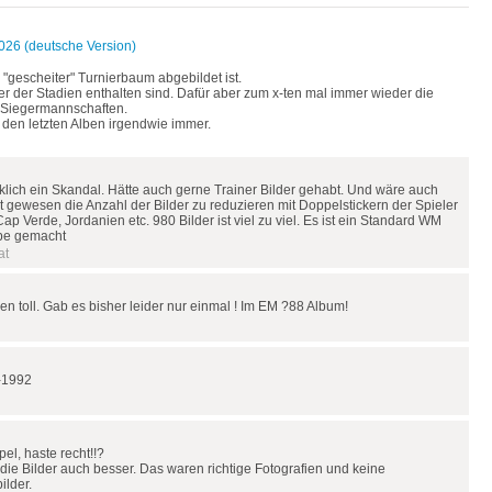
26 (deutsche Version)
"gescheiter" Turnierbaum abgebildet ist.
r der Stadien enthalten sind. Dafür aber zum x-ten mal immer wieder die
 Siegermannschaften.
 den letzten Alben irgendwie immer.
rklich ein Skandal. Hätte auch gerne Trainer Bilder gehabt. Und wäre auch
it gewesen die Anzahl der Bilder zu reduzieren mit Doppelstickern der Spieler
ap Verde, Jordanien etc. 980 Bilder ist viel zu viel. Es ist ein Standard WM
ebe gemacht
at
ren toll. Gab es bisher leider nur einmal ! Im EM ?88 Album!
-1992
l, haste recht!!?
die Bilder auch besser. Das waren richtige Fotografien und keine
ilder.