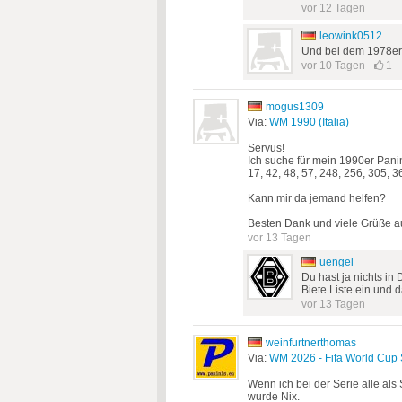
vor 12 Tagen
leowink0512
Und bei dem 1978e
vor 10 Tagen
-
1
mogus1309
Via:
WM 1990 (Italia)
Servus!
Ich suche für mein 1990er Pani
17, 42, 48, 57, 248, 256, 305, 
Kann mir da jemand helfen?
Besten Dank und viele Grüße 
vor 13 Tagen
uengel
Du hast ja nichts in
Biete Liste ein und d
vor 13 Tagen
weinfurtnerthomas
Via:
WM 2026 - Fifa World Cup 
Wenn ich bei der Serie alle al
wurde Nix.