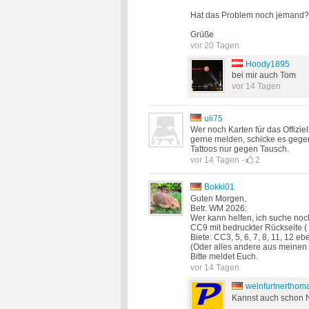
Hat das Problem noch jemand
Grüße
vor 20 Tagen
Hoody1895
bei mir auch Tom
vor 14 Tagen
uli75
Wer noch Karten für das Offizi
gerne melden, schicke es gegen
Tattoos nur gegen Tausch.
vor 14 Tagen
-
2
Bokki01
Guten Morgen,
Betr. WM 2026:
Wer kann helfen, ich suche no
CC9 mit bedruckter Rückseite ( 
Biete: CC3, 5, 6, 7, 8, 11, 12 eb
(Oder alles andere aus meinen 
Bitte meldet Euch.
vor 14 Tagen
weinfurtnerthom
Kannst auch schon 