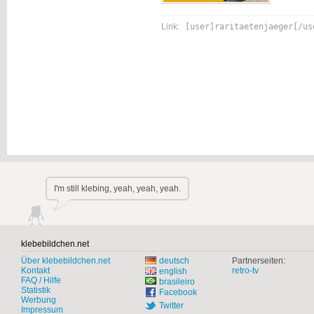
Link:
[user]raritaetenjaeger[/us
I'm still klebing, yeah, yeah, yeah.
klebebildchen.net
Über klebebildchen.net
deutsch
Partnerseiten:
Kontakt
retro-tv
english
FAQ / Hilfe
brasileiro
Statistik
Facebook
Werbung
Twitter
Impressum