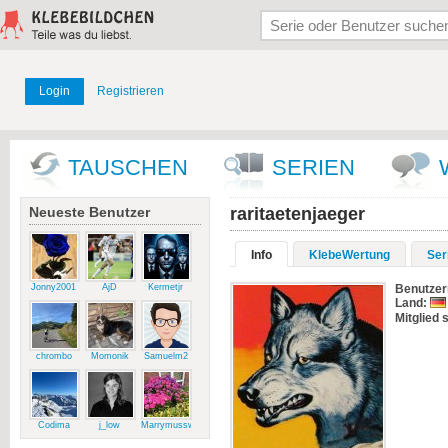
Login
Registrieren
TAUSCHEN
SERIEN
Neueste Benutzer
raritaetenjaeger
Info
KlebeWertung
Ser
Jonny2001
AjD
Kermetjr
Benutze
Land:
Mitglied s
chrombo
Momonik
Samuelm2
Codima
j_low
Marrymussweg