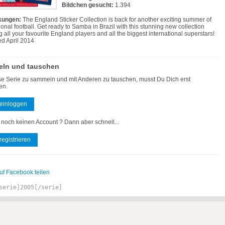
Bildchen gesucht:
1.394
ungen:
The England Sticker Collection is back for another exciting summer of
ional football. Get ready to Samba in Brazil with this stunning new collection
g all your favourite England players and all the biggest international superstars!
d April 2014
ln und tauschen
e Serie zu sammeln und mit Anderen zu tauschen, musst Du Dich erst
en.
 einloggen
 noch keinen Account ? Dann aber schnell...
 registrieren
uf Facebook teilen
serie]2005[/serie]