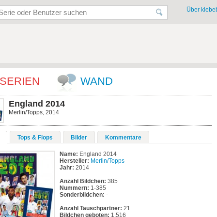
Über klebeb
SERIEN
WAND
England 2014
Merlin/Topps, 2014
Tops & Flops
Bilder
Kommentare
Name:
England 2014
Hersteller:
Merlin/Topps
Jahr:
2014
Anzahl Bildchen:
385
Nummern:
1-385
Sonderbildchen:
-
Anzahl Tauschpartner:
21
Bildchen geboten:
1.516