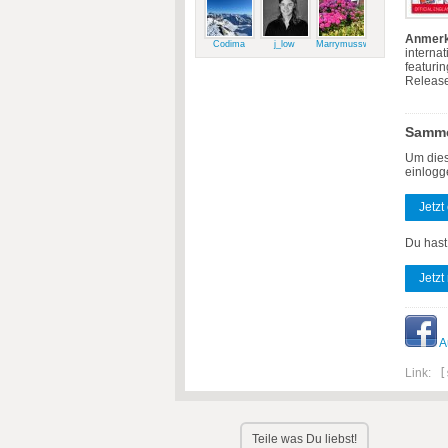
Anmerk
Codima
j_low
Marrymussweg
internat
featurin
Release
Samme
Um dies
einlogg
Jetzt
Du hast
Jetzt
A
Link:
[
Teile was Du liebst!