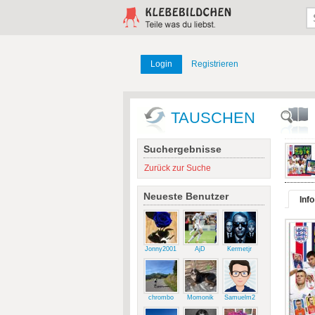
Login
Registrieren
TAUSCHEN
Suchergebnisse
Zurück zur Suche
Neueste Benutzer
Info
Jonny2001
AjD
Kermetjr
chrombo
Momonik
Samuelm2