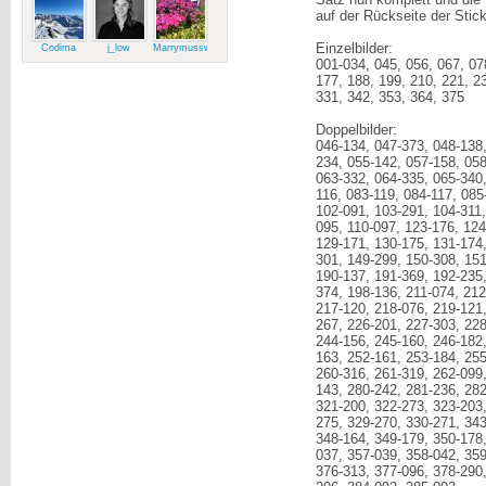
Satz nun komplett und die
auf der Rückseite der Stick
Einzelbilder:
Codima
j_low
Marrymussweg
001-034, 045, 056, 067, 07
177, 188, 199, 210, 221, 2
331, 342, 353, 364, 375
Doppelbilder:
046-134, 047-373, 048-138,
234, 055-142, 057-158, 058
063-332, 064-335, 065-340,
116, 083-119, 084-117, 085
102-091, 103-291, 104-311,
095, 110-097, 123-176, 124
129-171, 130-175, 131-174,
301, 149-299, 150-308, 151
190-137, 191-369, 192-235,
374, 198-136, 211-074, 212
217-120, 218-076, 219-121,
267, 226-201, 227-303, 228
244-156, 245-160, 246-182,
163, 252-161, 253-184, 255
260-316, 261-319, 262-099,
143, 280-242, 281-236, 282
321-200, 322-273, 323-203,
275, 329-270, 330-271, 343
348-164, 349-179, 350-178,
037, 357-039, 358-042, 359
376-313, 377-096, 378-290,