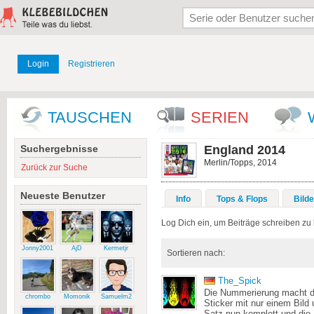
Login
Registrieren
TAUSCHEN
SERIEN
Suchergebnisse
England 2014
Merlin/Topps, 2014
Zurück zur Suche
Neueste Benutzer
Info
Tops & Flops
Bilde
Log Dich ein, um Beiträge schreiben zu
Jonny2001
AjD
Kermetjr
Sortieren nach:
The_Spick
Die Nummerierung macht da
chrombo
Momonik
Samuelm2
Sticker mit nur einem Bild