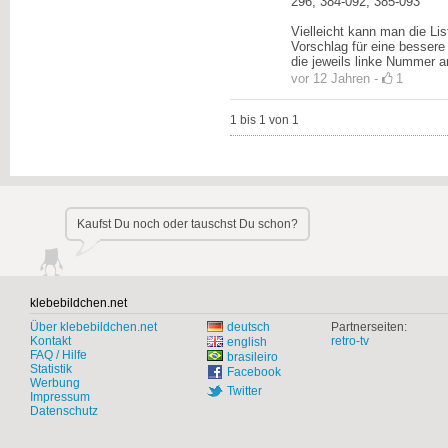
296, 384-092, 385-093
Vielleicht kann man die Li
Vorschlag für eine bessere
die jeweils linke Nummer a
vor 12 Jahren
-
1
1 bis 1 von 1
Kaufst Du noch oder tauschst Du schon?
klebebildchen.net
Über klebebildchen.net
deutsch
Partnerseiten:
Kontakt
retro-tv
english
FAQ / Hilfe
brasileiro
Statistik
Facebook
Werbung
Twitter
Impressum
Datenschutz