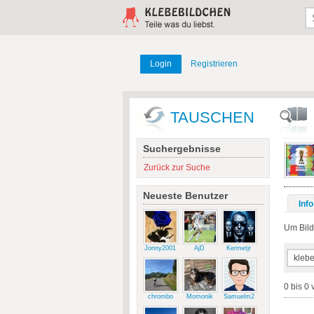
Login
Registrieren
TAUSCHEN
Suchergebnisse
Zurück zur Suche
Neueste Benutzer
Info
Um Bilde
Jonny2001
AjD
Kermetjr
0 bis 0 
chrombo
Momonik
Samuelm2