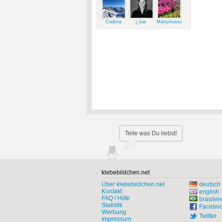
Codima
j_low
Marrymussweg
Teile was Du liebst!
klebebildchen.net
Über klebebildchen.net
deutsch
Kontakt
english
FAQ / Hilfe
brasileir
Statistik
Facebo
Werbung
Twitter
Impressum