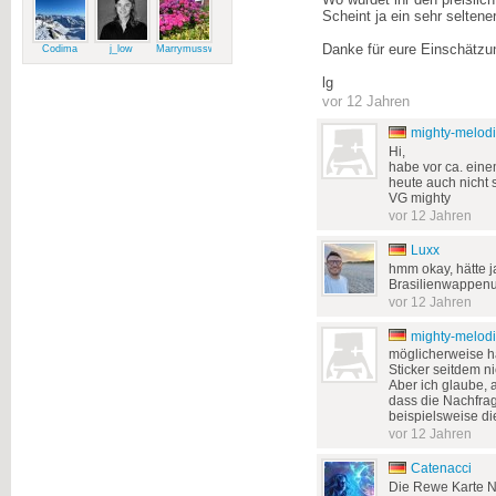
Wo würdet ihr den preislic
Scheint ja ein sehr seltener
Danke für eure Einschätzu
Codima
j_low
Marrymussweg
lg
vor 12 Jahren
mighty-melod
Hi,
habe vor ca. einem
heute auch nicht 
VG mighty
vor 12 Jahren
Luxx
hmm okay, hätte 
Brasilienwappenup
vor 12 Jahren
mighty-melod
möglicherweise ha
Sticker seitdem n
Aber ich glaube, 
dass die Nachfrag
beispielsweise d
vor 12 Jahren
Catenacci
Die Rewe Karte Nr