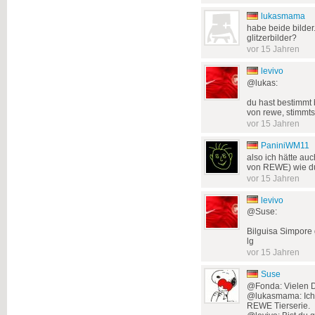
lukasmama
habe beide bilder
glitzerbilder?
vor 15 Jahren
levivo
@lukas:
du hast bestimmt 
von rewe, stimmts 
vor 15 Jahren
PaniniWM11
also ich hätte auc
von REWE) wie du 
vor 15 Jahren
levivo
@Suse:
Bilguisa Simpore 
lg
vor 15 Jahren
Suse
@Fonda: Vielen Da
@lukasmama: Ich h
REWE Tierserie.