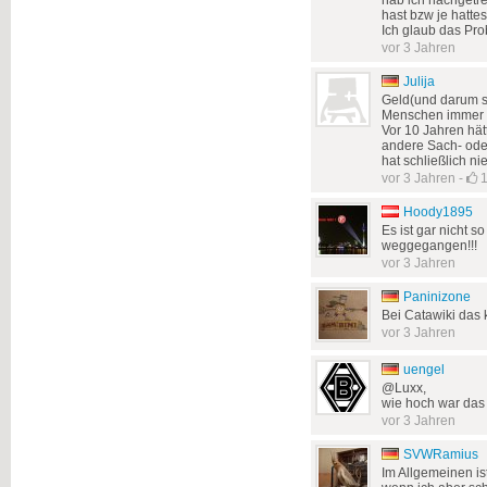
hab ich nachgetre
hast bzw je hattes
Ich glaub das Prob
vor 3 Jahren
Julija
Geld(und darum sc
Menschen immer 
Vor 10 Jahren hä
andere Sach- ode
hat schließlich n
vor 3 Jahren
-
Hoody1895
Es ist gar nicht s
weggegangen!!!
vor 3 Jahren
Paninizone
Bei Catawiki das
vor 3 Jahren
uengel
@Luxx,
wie hoch war das
vor 3 Jahren
SVWRamius
Im Allgemeinen is