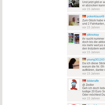
Und jetzt gibt er
er abzocken kann
vor 15 Jahren
pokerklaus49
Zum Glück habe ic
und 2 Fahrkarten,
vor 15 Jahren
jdkisokay
ihr sucht nummer 
doch bis die aktio
nix mehr wert,es 
den trotzdem wol
vor 15 Jahren
young301163
Da ich diese Stic
warum die Nr. 09 s
aufklären, danke 
vor 15 Jahren
bilderaffe
@ Zedler
Geh ich doch lieb
lustige 20 Euro So
Oder möchtest D
vor 15 Jahren