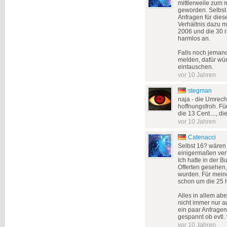
mittlerweile zum 
geworden. Selbst 
Anfragen für die
Verhältnis dazu m
2006 und die 30 r
harmlos an.
Falls noch jemand
melden, dafür wür
eintauschen.
vor 10 Jahren
stegman
naja - die Umrechu
hoffnungsfroh. Für 
die 13 Cent...., di
vor 10 Jahren
Catenacci
Selbst 16? wären 
einigermaßen vert
Ich hatte in der 
Offerten gesehen,
wurden. Für meine
schon um die 25 h
Alles in allem ab
nicht immer nur a
ein paar Anfragen
gespannt ob evtl
vor 10 Jahren