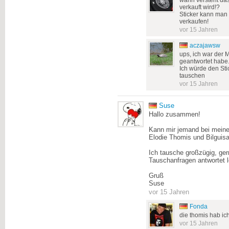
wann versteht das 
verkauft wird!?
Sticker kann man 
verkaufen!
vor 15 Jahren
aczajawsw
ups, ich war der 
geantwortet habe
Ich würde den Sti
tauschen
vor 15 Jahren
Suse
Hallo zusammen!
Kann mir jemand bei meinen
Elodie Thomis und Bilguis
Ich tausche großzügig, ger
Tauschanfragen antwortet l
Gruß
Suse
vor 15 Jahren
Fonda
die thomis hab ich 
vor 15 Jahren