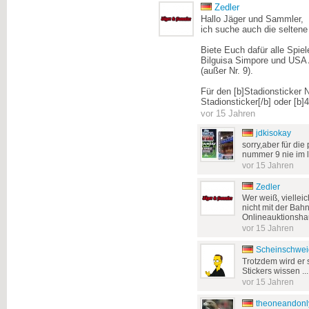
Zedler
Hallo Jäger und Sammler,
ich suche auch die seltene 
Biete Euch dafür alle Spie
Bilguisa Simpore und USA 
(außer Nr. 9).
Für den [b]Stadionsticker N
Stadionsticker[/b] oder [b]4
vor 15 Jahren
jdkisokay
sorry,aber für die
nummer 9 nie im 
vor 15 Jahren
Zedler
Wer weiß, viellei
nicht mit der Bah
Onlineauktionshau
vor 15 Jahren
Scheinschwei
Trotzdem wird er
Stickers wissen ...
vor 15 Jahren
theoneandonl