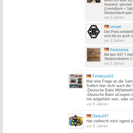
wenn ich aber sc
Ausland, speziell
(Leeralbum + Satz
Deutschland gab, 
vor 3 Jahren
uengel
Der Preis entsteh
und die es auch ni
vor 3 Jahren
Paninizone
Mit den 347 ? mei
Stadionstickern 
vor 3 Jahren
Fehldruck01
Mal eine Frage an die Samm
Sollten hier nicht auch die
-Deutsche Bahn Mitfahrerfr
-Deutsche Bahn eCoupon i
mit aufgeführt sein, oder s
vor 5 Jahren
Danju247
Hat vielleicht noch irgend 
vor 6 Jahren