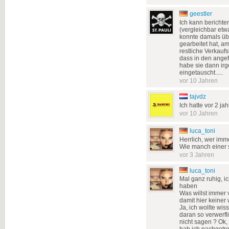
geestler
Ich kann berichte
(vergleichbar etwa
konnte damals üb
gearbeitet hat, a
restliche Verkauf
dass in den angef
habe sie dann ir
eingetauscht.....
vor 10 Jahren
tajvdz
Ich hatte vor 2 ja
vor 10 Jahren
luca_toni
Herrlich, wer imm
Wie manch einer s
vor 3 Jahren
luca_toni
Mal ganz ruhig, i
haben
Was willst immer 
damit hier keiner
Ja, ich wollte wis
daran so verwerfli
nicht sagen ? Ok, 