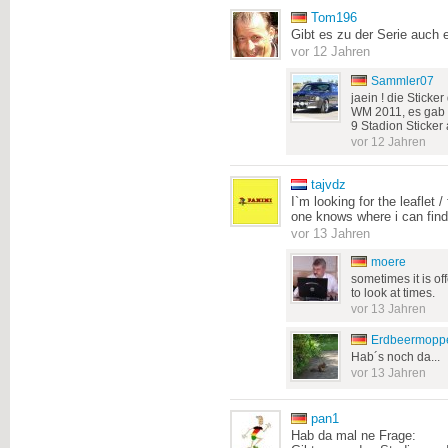
Tom196
Gibt es zu der Serie auch 
vor 12 Jahren
Sammler07
jaein ! die Stick
WM 2011, es gab n
9 Stadion Sticker
vor 12 Jahren
tajvdz
I`m looking for the leaflet /
one knows where i can fin
vor 13 Jahren
moere
sometimes it is o
to look at times.
vor 13 Jahren
Erdbeermopp
Hab´s noch da...
vor 13 Jahren
pan1
Hab da mal ne Frage: