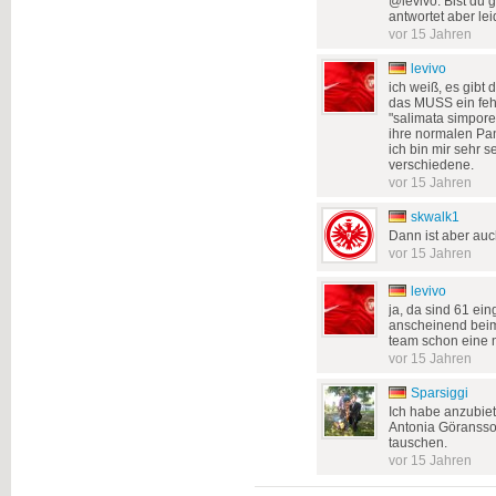
@levivo: Bist du 
antwortet aber lei
vor 15 Jahren
levivo
ich weiß, es gibt
das MUSS ein fehl
"salimata simpore
ihre normalen Pan
ich bin mir sehr s
verschiedene.
vor 15 Jahren
skwalk1
Dann ist aber auch
vor 15 Jahren
levivo
ja, da sind 61 ein
anscheinend beim 
team schon eine 
vor 15 Jahren
Sparsiggi
Ich habe anzubie
Antonia Göransso
tauschen.
vor 15 Jahren