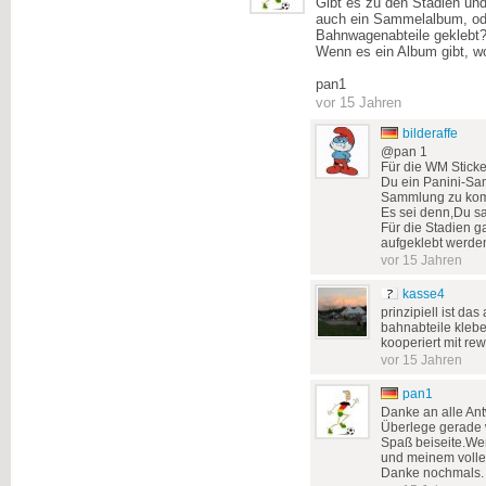
Gibt es zu den Stadien un
auch ein Sammelalbum, ode
Bahnwagenabteile geklebt
Wenn es ein Album gibt, w
pan1
vor 15 Jahren
bilderaffe
@pan 1
Für die WM Stick
Du ein Panini-S
Sammlung zu komp
Es sei denn,Du s
Für die Stadien g
aufgeklebt werde
vor 15 Jahren
kasse4
prinzipiell ist das
bahnabteile kleb
kooperiert mit rew
vor 15 Jahren
pan1
Danke an alle Antw
Überlege gerade 
Spaß beiseite.We
und meinem volle
Danke nochmals.