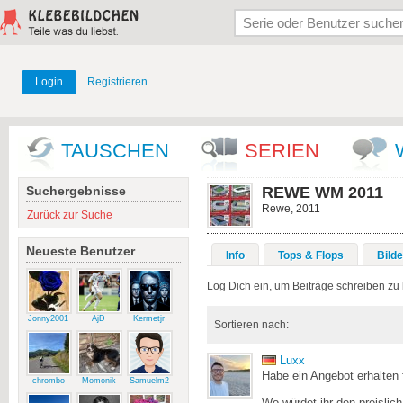
Login
Registrieren
TAUSCHEN
SERIEN
Suchergebnisse
REWE WM 2011
Rewe, 2011
Zurück zur Suche
Neueste Benutzer
Info
Tops & Flops
Bilde
Log Dich ein, um Beiträge schreiben zu
Jonny2001
AjD
Kermetjr
Sortieren nach:
Luxx
Habe ein Angebot erhalten f
chrombo
Momonik
Samuelm2