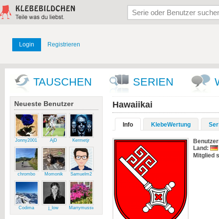
Login
Registrieren
TAUSCHEN
SERIEN
Neueste Benutzer
Hawaiikai
Info
KlebeWertung
Ser
Jonny2001
AjD
Kermetjr
Benutze
Land:
Mitglied s
chrombo
Momonik
Samuelm2
Codima
j_low
Marrymussweg