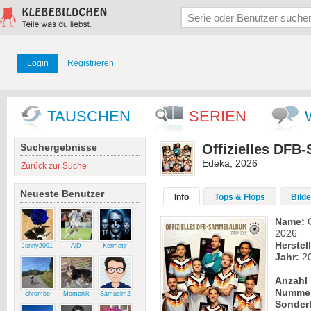
Login
Registrieren
TAUSCHEN
SERIEN
Suchergebnisse
Offizielles DFB
Edeka, 2026
Zurück zur Suche
Neueste Benutzer
Info
Tops & Flops
Bilde
Name:
O
2026
Herstell
Jonny2001
AjD
Kermetjr
Jahr:
2
Anzahl 
Numme
chrombo
Momonik
Samuelm2
Sonder