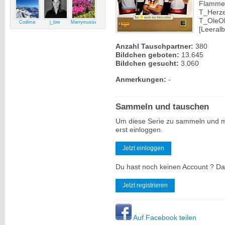
Flammen
T_Herze
T_OleOle
Codima
j_low
Marrymussweg
[Leeralb
Anzahl Tauschpartner:
380
Bildchen geboten:
13.645
Bildchen gesucht:
3.060
Anmerkungen:
-
Sammeln und tauschen
Um diese Serie zu sammeln und m
erst einloggen.
Jetzt einloggen
Du hast noch keinen Account ? Dan
Jetzt registrieren
Auf Facebook teilen