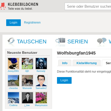
Login
Registrieren
TAUSCHEN
SERIEN
Neueste Benutzer
Wolfsburgfan1945
Info
KlebeWertung
Ser
Jonny2001
AjD
Kermetjr
Diese Funktionalität steht nur eingelog
Login
chrombo
Momonik
Samuelm2
Codima
j_low
Marrymussweg