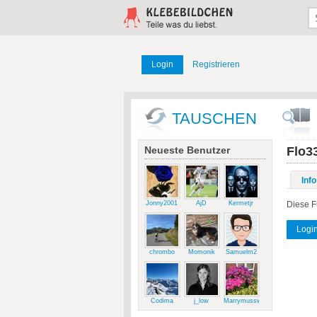
Login
Registrieren
TAUSCHEN
Neueste Benutzer
Flo3
Info
Jonny2001
AjD
Kermetjr
Diese F
Logi
chrombo
Momonik
Samuelm2
Codima
j_low
Marrymussweg