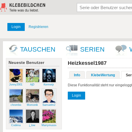
Login
Registrieren
TAUSCHEN
SERIEN
Neueste Benutzer
Heizkessel1987
Info
KlebeWertung
Ser
Jonny2001
AjD
Kermetjr
Diese Funktionalität steht nur eingelog
Login
chrombo
Momonik
Samuelm2
Codima
j_low
Marrymussweg