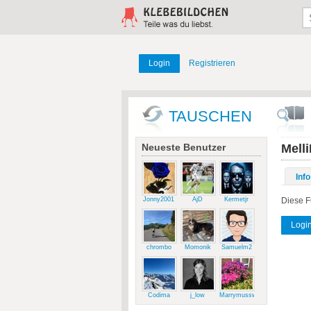
Login
Registrieren
TAUSCHEN
Neueste Benutzer
Mell
Info
Jonny2001
AjD
Kermetjr
Diese F
Logi
chrombo
Momonik
Samuelm2
Codima
j_low
Marrymussweg