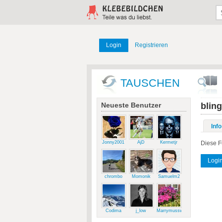
Login
Registrieren
TAUSCHEN
Neueste Benutzer
bling
Info
Jonny2001
AjD
Kermetjr
Diese F
Logi
chrombo
Momonik
Samuelm2
Codima
j_low
Marrymussweg