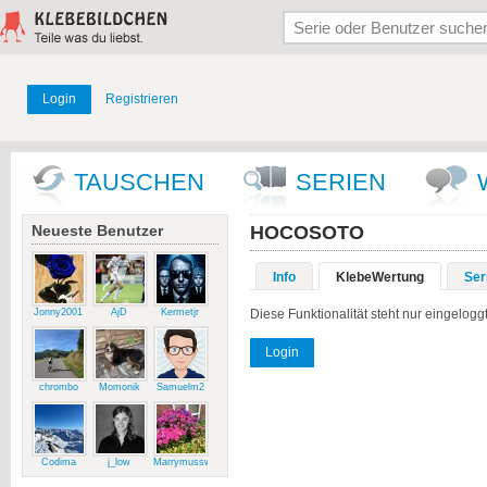
Login
Registrieren
TAUSCHEN
SERIEN
Neueste Benutzer
HOCOSOTO
Info
KlebeWertung
Ser
Jonny2001
AjD
Kermetjr
Diese Funktionalität steht nur eingelog
Login
chrombo
Momonik
Samuelm2
Codima
j_low
Marrymussweg