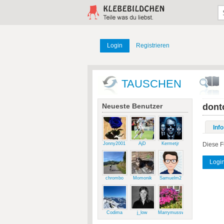
Login
Registrieren
TAUSCHEN
Neueste Benutzer
dont
Info
Jonny2001
AjD
Kermetjr
Diese F
Logi
chrombo
Momonik
Samuelm2
Codima
j_low
Marrymussweg