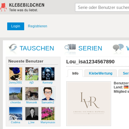
Login
Registrieren
TAUSCHEN
SERIEN
Neueste Benutzer
Lou_isa1234567890
Info
KlebeWertung
Ser
Jonny2001
AjD
Kermetjr
Benutze
Land:
Mitglied s
chrombo
Momonik
Samuelm2
Codima
j_low
Marrymussweg