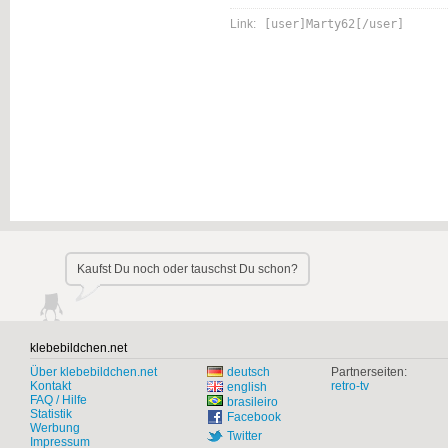
Link:
[user]Marty62[/user]
Kaufst Du noch oder tauschst Du schon?
klebebildchen.net
Über klebebildchen.net
deutsch
Partnerseiten:
Kontakt
retro-tv
english
FAQ / Hilfe
brasileiro
Statistik
Facebook
Werbung
Twitter
Impressum