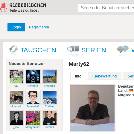
Login
Registrieren
TAUSCHEN
SERIEN
Neueste Benutzer
Marty62
Info
KlebeWertung
Ser
AjD
Kermetjr
chrombo
Benutze
Land:
Mitglied s
Momonik
Samuelm2
Codima
j_low
Marrymussweg
Blitzball