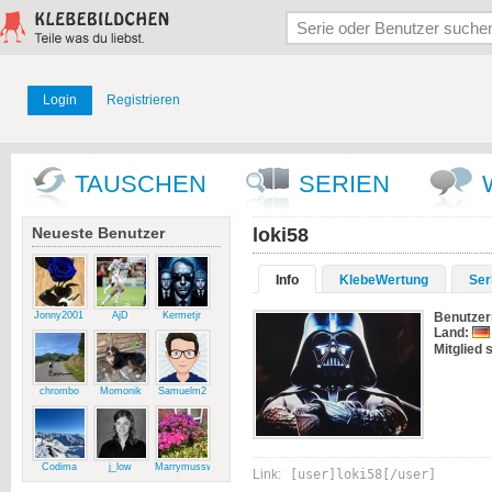
Login
Registrieren
TAUSCHEN
SERIEN
Neueste Benutzer
loki58
Info
KlebeWertung
Ser
Jonny2001
AjD
Kermetjr
Benutze
Land:
Mitglied s
chrombo
Momonik
Samuelm2
Codima
j_low
Marrymussweg
Link:
[user]loki58[/user]