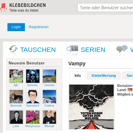
Login
Registrieren
TAUSCHEN
SERIEN
Neueste Benutzer
Vampy
Info
KlebeWertung
Ser
AjD
Kermetjr
chrombo
Benutze
Land:
Mitglied s
Momonik
Samuelm2
Codima
j_low
Marrymussweg
Blitzball