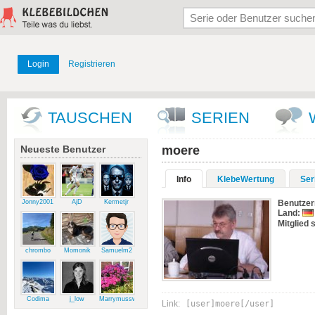
Login
Registrieren
TAUSCHEN
SERIEN
Neueste Benutzer
moere
Info
KlebeWertung
Ser
Jonny2001
AjD
Kermetjr
Benutze
Land:
Mitglied s
chrombo
Momonik
Samuelm2
Codima
j_low
Marrymussweg
Link:
[user]moere[/user]