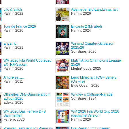
Lilo & Stitch
Abenteuer Bio-Landwirtschaft
Panini, 2022
Panini, 2026
Tour de France 2026
Encanto 2 (Mirabel)
Panini, 2026
Panini, 2024
Encanto
Wir sind Osnabrück! Saison
Panini, 2021
2025/26
Sonstiges, 2026
WM 2026 Fifa World Cup 2026
Match Attax Champions League
EXTRA-Sticker
25/26
Panini, 2026
Merlin/Topps, 2025
Amore es......
Lego Minecraft TCG - Serie 3
Panini, 2011
(On Fire)
Blue Ocean, 2026
Offizielles DFB-Sammelalbum
Wrigley´s Oldtimer-Parade
Edition 2026
Sonstiges, 1984
Edeka, 2026
WM 2026 Das Ferrero DFB
WM 2026 Fifa World Cup 2026
Sammelheft
(deutsche Version)
Ferrero, 2026
Panini, 2026
Premier League 2026 Premium
Die Reise durch unseren