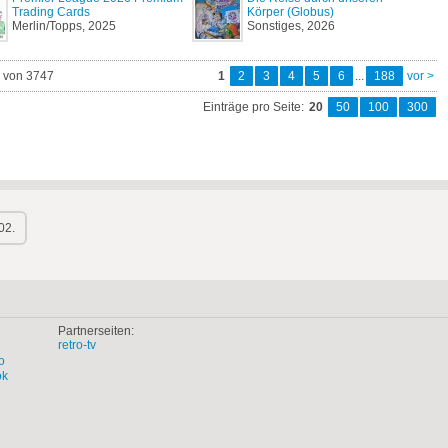
Trading Cards
Körper (Globus)
Merlin/Topps, 2025
Sonstiges, 2026
0 von 3747
1
2
3
4
5
6
...
188
vor >
Einträge pro Seite:
20
50
100
300
02.
Partnerseiten:
retro-tv
o
ok