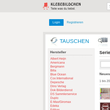
Login
Registrieren
TAUSCHEN
Hersteller
Seri
Albert Heijn
Americana
Bergmann
Billa
Neues
Blue Ocean
Cox International
1 bis 2
Depesche
Dino Verlag
Dok Bilderdienst
DS Sammlerservice
Duplo
E-Max/Giromax
Edeka
Edibas