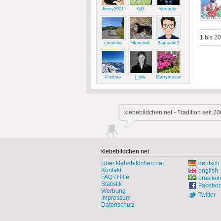
Jonny2001
AjD
Kermetjr
1 bis 2
chrombo
Momonik
Samuelm2
Codima
j_low
Marrymussweg
klebebildchen.net - Tradition seit 20
klebebildchen.net
Über klebebildchen.net
deutsch
Kontakt
english
FAQ / Hilfe
brasileir
Statistik
Facebo
Werbung
Twitter
Impressum
Datenschutz