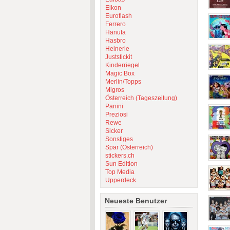
Eikon
Euroflash
Ferrero
Hanuta
Hasbro
Heinerle
Juststickit
Kinderriegel
Magic Box
Merlin/Topps
Migros
Österreich (Tageszeitung)
Panini
Preziosi
Rewe
Sicker
Sonstiges
Spar (Österreich)
stickers.ch
Sun Edition
Top Media
Upperdeck
Neueste Benutzer