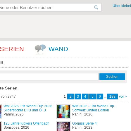
Über klebeb
SERIEN
WAND
en
te Serien
0 von 3747
1
2
3
4
5
6
...
188
vor >
WM 2026 Fifa World Cup 2026
WM 2026 - Fifa World Cup
Silbersticker DFB und ÖFB
Schweiz United Edition
Panini, 2026
Panini, 2026
125 Jahre Kickers Offenbach
Gorjuss Serie 4
Sonstiges, 2026
Panini, 2023