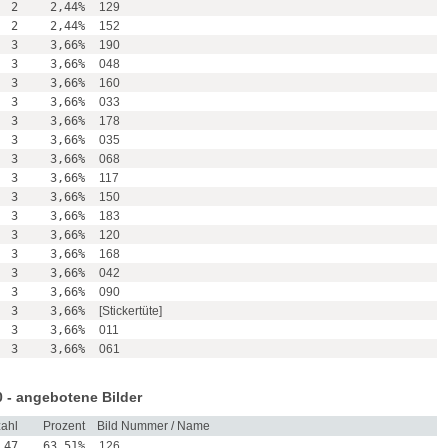
2
2,44%
129
2
2,44%
152
3
3,66%
190
3
3,66%
048
3
3,66%
160
3
3,66%
033
3
3,66%
178
3
3,66%
035
3
3,66%
068
3
3,66%
117
3
3,66%
150
3
3,66%
183
3
3,66%
120
3
3,66%
168
3
3,66%
042
3
3,66%
090
3
3,66%
[Stickertüte]
3
3,66%
011
3
3,66%
061
 - angebotene Bilder
ahl
Prozent
Bild Nummer / Name
47
63,51%
126