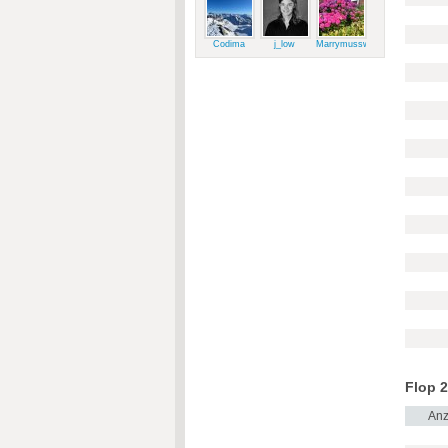
Codima
j_low
Marrymussweg
Flop 2
Anz