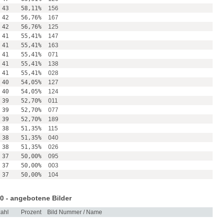
43
58,11%
156
42
56,76%
167
42
56,76%
125
41
55,41%
147
41
55,41%
163
41
55,41%
071
41
55,41%
138
41
55,41%
028
40
54,05%
127
40
54,05%
124
39
52,70%
011
39
52,70%
077
39
52,70%
189
38
51,35%
115
38
51,35%
040
38
51,35%
026
37
50,00%
095
37
50,00%
003
37
50,00%
104
0 - angebotene Bilder
ahl
Prozent
Bild Nummer / Name