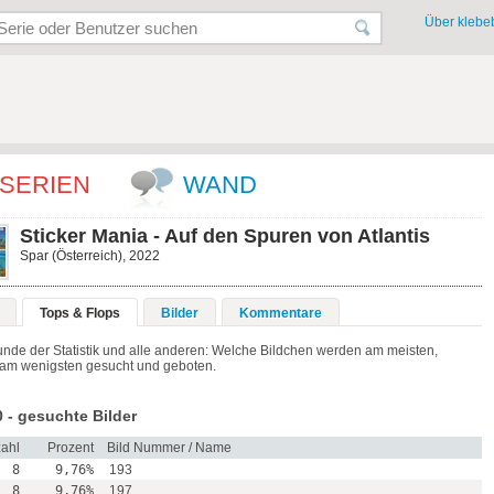
Über klebeb
SERIEN
WAND
Sticker Mania - Auf den Spuren von Atlantis
Spar (Österreich), 2022
Tops & Flops
Bilder
Kommentare
unde der Statistik und alle anderen: Welche Bildchen werden am meisten,
am wenigsten gesucht und geboten.
 - gesuchte Bilder
ahl
Prozent
Bild Nummer / Name
8
9,76%
193
8
9,76%
197