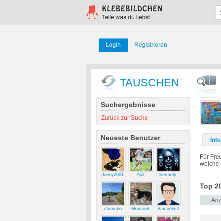
Login
Registrieren
TAUSCHEN
Suchergebnisse
Zurück zur Suche
Neueste Benutzer
Info
Für Fre
welche 
Jonny2001
AjD
Kermetjr
Top 20
Anz
chrombo
Momonik
Samuelm2