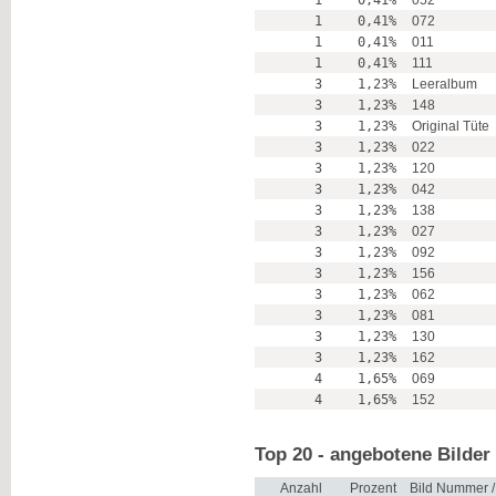
1
0,41%
052
1
0,41%
072
1
0,41%
011
1
0,41%
111
3
1,23%
Leeralbum
3
1,23%
148
3
1,23%
Original Tüte
3
1,23%
022
3
1,23%
120
3
1,23%
042
3
1,23%
138
3
1,23%
027
3
1,23%
092
3
1,23%
156
3
1,23%
062
3
1,23%
081
3
1,23%
130
3
1,23%
162
4
1,65%
069
4
1,65%
152
Top 20 - angebotene Bilder
Anzahl
Prozent
Bild Nummer 