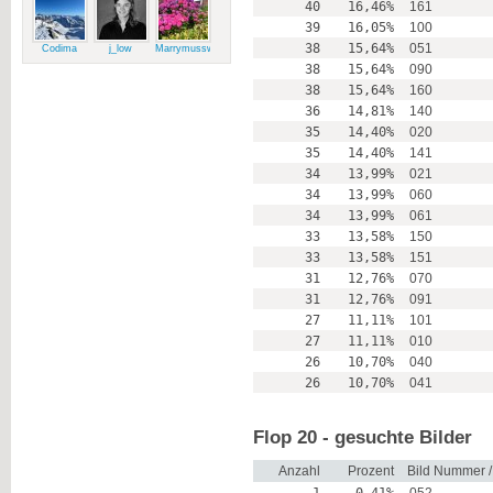
40
16,46%
161
39
16,05%
100
38
15,64%
051
Codima
j_low
Marrymussweg
38
15,64%
090
38
15,64%
160
36
14,81%
140
35
14,40%
020
35
14,40%
141
34
13,99%
021
34
13,99%
060
34
13,99%
061
33
13,58%
150
33
13,58%
151
31
12,76%
070
31
12,76%
091
27
11,11%
101
27
11,11%
010
26
10,70%
040
26
10,70%
041
Flop 20 - gesuchte Bilder
Anzahl
Prozent
Bild Nummer 