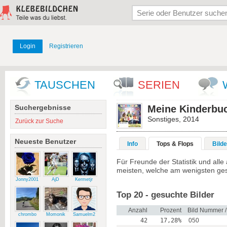
Login
Registrieren
TAUSCHEN
SERIEN
Suchergebnisse
Meine Kinderbuc
Sonstiges, 2014
Zurück zur Suche
Neueste Benutzer
Info
Tops & Flops
Bilde
Für Freunde der Statistik und al
meisten, welche am wenigsten ge
Jonny2001
AjD
Kermetjr
Top 20 - gesuchte Bilder
Anzahl
Prozent
Bild Nummer 
chrombo
Momonik
Samuelm2
42
17,28%
050