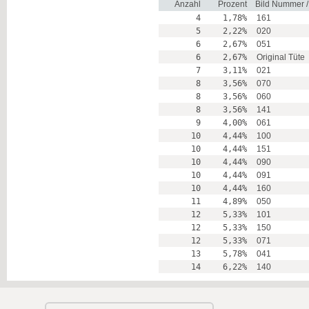
Anzahl
Prozent
Bild Nummer 
4
1,78%
161
5
2,22%
020
6
2,67%
051
6
2,67%
Original Tüte
7
3,11%
021
8
3,56%
070
8
3,56%
060
8
3,56%
141
9
4,00%
061
10
4,44%
100
10
4,44%
151
10
4,44%
090
10
4,44%
091
10
4,44%
160
11
4,89%
050
12
5,33%
101
12
5,33%
150
12
5,33%
071
13
5,78%
041
14
6,22%
140