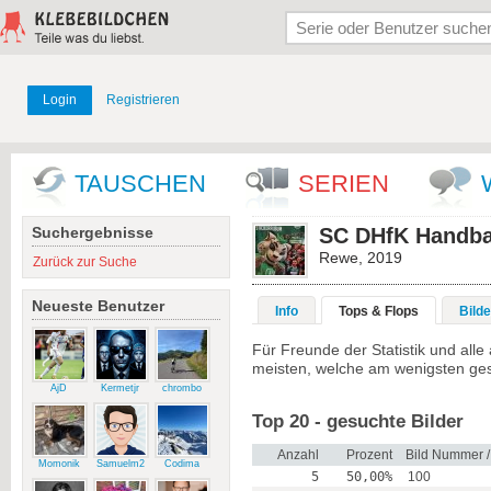
Login
Registrieren
TAUSCHEN
SERIEN
Suchergebnisse
SC DHfK Handba
Rewe, 2019
Zurück zur Suche
Neueste Benutzer
Info
Tops & Flops
Bilde
Für Freunde der Statistik und al
meisten, welche am wenigsten ge
AjD
Kermetjr
chrombo
Top 20 - gesuchte Bilder
Anzahl
Prozent
Bild Nummer 
Momonik
Samuelm2
Codima
5
50,00%
100