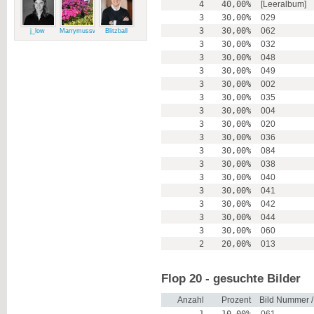
4
40,00%
[Leeralbum]
3
30,00%
029
3
30,00%
062
j_low
Marrymussweg
Blitzball
3
30,00%
032
3
30,00%
048
3
30,00%
049
3
30,00%
002
3
30,00%
035
3
30,00%
004
3
30,00%
020
3
30,00%
036
3
30,00%
084
3
30,00%
038
3
30,00%
040
3
30,00%
041
3
30,00%
042
3
30,00%
044
3
30,00%
060
2
20,00%
013
Flop 20 - gesuchte Bilder
Anzahl
Prozent
Bild Nummer 