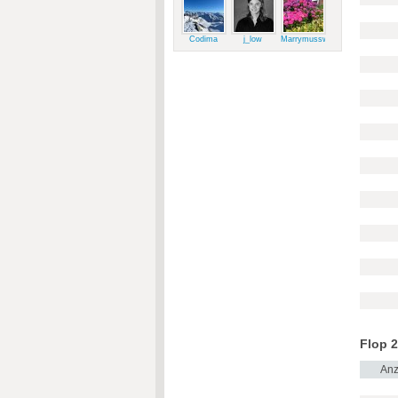
Codima
j_low
Marrymussweg
Flop 2
Anz