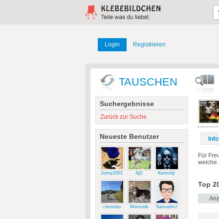
Login
Registrieren
TAUSCHEN
Suchergebnisse
Zurück zur Suche
Neueste Benutzer
Info
Für Fre
welche 
Jonny2001
AjD
Kermetjr
Top 20
Anz
chrombo
Momonik
Samuelm2