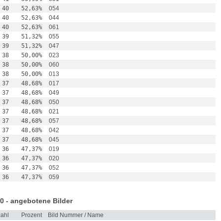
40
52,63%
054
40
52,63%
044
40
52,63%
061
39
51,32%
055
39
51,32%
047
38
50,00%
023
38
50,00%
060
38
50,00%
013
37
48,68%
017
37
48,68%
049
37
48,68%
050
37
48,68%
021
37
48,68%
057
37
48,68%
042
37
48,68%
045
36
47,37%
019
36
47,37%
020
36
47,37%
052
36
47,37%
059
0 - angebotene Bilder
ahl
Prozent
Bild Nummer / Name