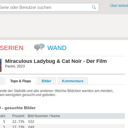
Über klebeb
SERIEN
WAND
Miraculous Ladybug & Cat Noir - Der Film
Panini, 2023
Tops & Flops
Bilder
Kommentare
unde der Statistik und alle anderen: Welche Bildchen werden am meisten,
am wenigsten gesucht und geboten.
 - gesuchte Bilder
ahl
Prozent
Bild Nummer / Name
5
22,73%
032
5
22,73%
049