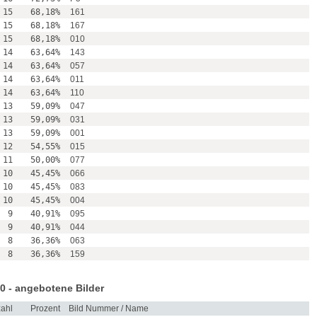
15
68,18%
161
15
68,18%
167
15
68,18%
010
14
63,64%
143
14
63,64%
057
14
63,64%
011
14
63,64%
110
13
59,09%
047
13
59,09%
031
13
59,09%
001
12
54,55%
015
11
50,00%
077
10
45,45%
066
10
45,45%
083
10
45,45%
004
9
40,91%
095
9
40,91%
044
8
36,36%
063
8
36,36%
159
0 - angebotene Bilder
ahl
Prozent
Bild Nummer / Name