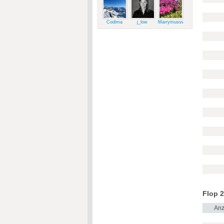
Codima
j_low
Marrymussweg
Flop 2
Anz