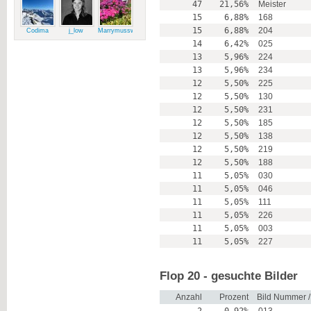
47
21,56%
Meister
15
6,88%
168
15
6,88%
204
Codima
j_low
Marrymussweg
14
6,42%
025
13
5,96%
224
13
5,96%
234
12
5,50%
225
12
5,50%
130
12
5,50%
231
12
5,50%
185
12
5,50%
138
12
5,50%
219
12
5,50%
188
11
5,05%
030
11
5,05%
046
11
5,05%
111
11
5,05%
226
11
5,05%
003
11
5,05%
227
Flop 20 - gesuchte Bilder
Anzahl
Prozent
Bild Nummer 