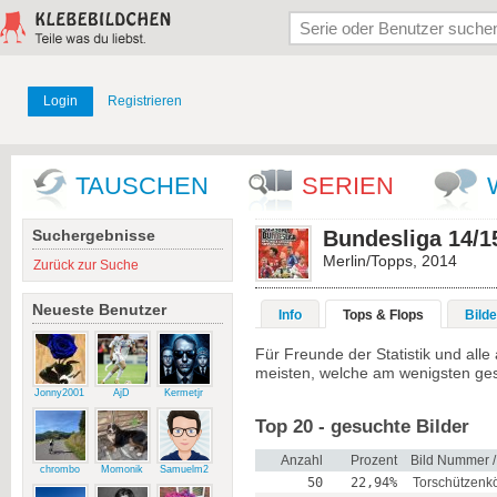
Login
Registrieren
TAUSCHEN
SERIEN
Suchergebnisse
Bundesliga 14/15
Merlin/Topps, 2014
Zurück zur Suche
Neueste Benutzer
Info
Tops & Flops
Bilde
Für Freunde der Statistik und al
meisten, welche am wenigsten ge
Jonny2001
AjD
Kermetjr
Top 20 - gesuchte Bilder
Anzahl
Prozent
Bild Nummer 
chrombo
Momonik
Samuelm2
50
22,94%
Torschützenk