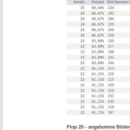
Anzahl
Prozent
Bild Nummer 
25
69,44%
234
24
66,67%
182
24
66,67%
184
24
66,67%
235
24
66,67%
206
24
66,67%
208
23
63,89%
230
23
63,89%
217
23
63,89%
188
23
63,89%
241
23
63,89%
244
22
61,11%
213
22
61,11%
229
22
61,11%
215
22
61,11%
200
22
61,11%
216
22
61,11%
232
22
61,11%
233
22
61,11%
218
22
61,11%
187
Flop 20 - angebotene Bilde