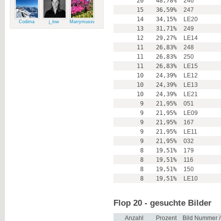
20
48,78%
246
15
36,59%
247
14
34,15%
LE20
Codima
j_low
Marrymussweg
13
31,71%
249
12
29,27%
LE14
11
26,83%
248
11
26,83%
250
11
26,83%
LE15
10
24,39%
LE12
10
24,39%
LE13
10
24,39%
LE21
9
21,95%
051
9
21,95%
LE09
9
21,95%
167
9
21,95%
LE11
9
21,95%
032
8
19,51%
179
8
19,51%
116
8
19,51%
150
8
19,51%
LE10
Flop 20 - gesuchte Bilder
Anzahl
Prozent
Bild Nummer 