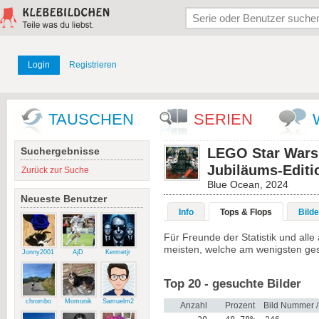
Login
Registrieren
TAUSCHEN
SERIEN
Suchergebnisse
LEGO Star Wars 
Jubiläums-Editi
Zurück zur Suche
Blue Ocean, 2024
Neueste Benutzer
Info
Tops & Flops
Bilde
Für Freunde der Statistik und al
meisten, welche am wenigsten ge
Jonny2001
AjD
Kermetjr
Top 20 - gesuchte Bilder
chrombo
Momonik
Samuelm2
Anzahl
Prozent
Bild Nummer 