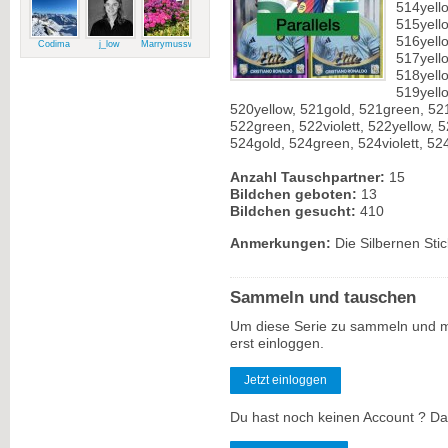
514yello
515yello
516yello
Codima
j_low
Marrymussweg
517yello
518yello
519yello
520yellow, 521gold, 521green, 521v
522green, 522violett, 522yellow, 5
524gold, 524green, 524violett, 52
Anzahl Tauschpartner:
15
Bildchen geboten:
13
Bildchen gesucht:
410
Anmerkungen:
Die Silbernen Stic
Sammeln und tauschen
Um diese Serie zu sammeln und m
erst einloggen.
Jetzt einloggen
Du hast noch keinen Account ? Dan