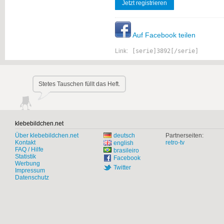
Jetzt registrieren
Auf Facebook teilen
Link:
[serie]3892[/serie]
Stetes Tauschen füllt das Heft.
klebebildchen.net
Über klebebildchen.net
deutsch
Partnerseiten:
Kontakt
retro-tv
english
FAQ / Hilfe
brasileiro
Statistik
Facebook
Werbung
Twitter
Impressum
Datenschutz