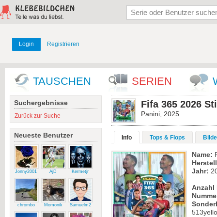
Login
Registrieren
TAUSCHEN
SERIEN
Suchergebnisse
Fifa 365 2026 St
Panini, 2025
Zurück zur Suche
Neueste Benutzer
Info
Tops & Flops
Bilde
Name:
F
Herstell
Jahr:
2
Jonny2001
AjD
Kermetjr
Anzahl 
Numme
Sonder
chrombo
Momonik
Samuelm2
513yello