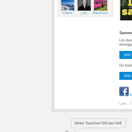
Codima
j_low
Marrymussweg
Samme
Um dies
einlogg
Jetzt
Du hast
Jetzt
A
Link:
[
Stetes Tauschen füllt das Heft.