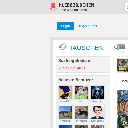
Login
Registrieren
TAUSCHEN
Suchergebnisse
Zurück zur Suche
Neueste Benutzer
Info
Jonny2001
AjD
Kermetjr
chrombo
Momonik
Samuelm2