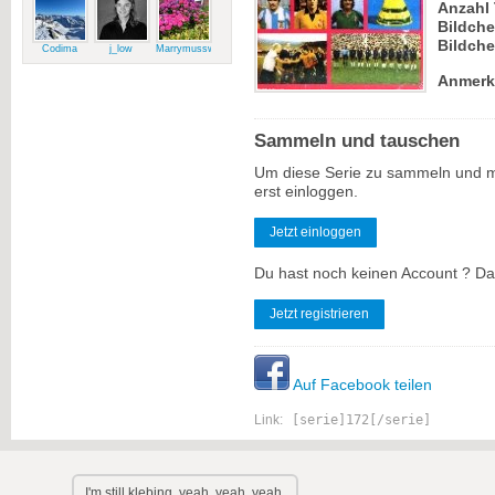
Anzahl 
Bildch
Bildche
Codima
j_low
Marrymussweg
Anmerk
Sammeln und tauschen
Um diese Serie zu sammeln und m
erst einloggen.
Jetzt einloggen
Du hast noch keinen Account ? Dan
Jetzt registrieren
Auf Facebook teilen
Link:
[serie]172[/serie]
I'm still klebing, yeah, yeah, yeah.