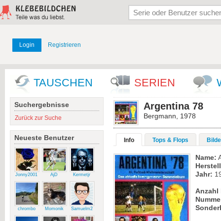
Login
Registrieren
TAUSCHEN
SERIEN
Suchergebnisse
Argentina 78
Bergmann, 1978
Zurück zur Suche
Neueste Benutzer
Info
Tops & Flops
Bilde
Name:
A
Herstell
Jahr:
1
Jonny2001
AjD
Kermetjr
Anzahl 
Numme
Sonder
chrombo
Momonik
Samuelm2