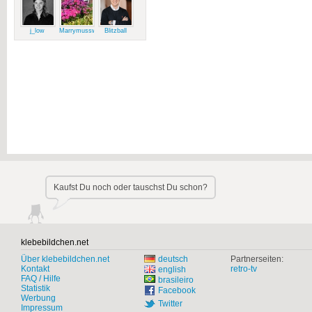
j_low
Marrymussweg
Blitzball
Kaufst Du noch oder tauschst Du schon?
klebebildchen.net
Über klebebildchen.net
deutsch
Partnerseiten:
Kontakt
retro-tv
english
FAQ / Hilfe
brasileiro
Statistik
Facebook
Werbung
Twitter
Impressum