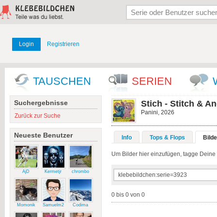
Login
Registrieren
TAUSCHEN
SERIEN
Suchergebnisse
Stich - Stitch & A
Panini, 2026
Zurück zur Suche
Neueste Benutzer
Info
Tops & Flops
Bilde
Um Bilder hier einzufügen, tagge Deine fl
AjD
Kermetjr
chrombo
0 bis 0 von 0
Momonik
Samuelm2
Codima