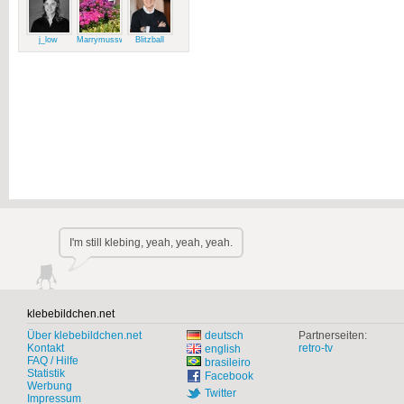
j_low
Marrymussweg
Blitzball
I'm still klebing, yeah, yeah, yeah.
klebebildchen.net
Über klebebildchen.net
deutsch
Partnerseiten:
Kontakt
retro-tv
english
FAQ / Hilfe
brasileiro
Statistik
Facebook
Werbung
Twitter
Impressum