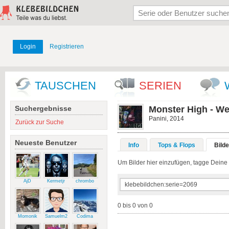
Login
Registrieren
TAUSCHEN
SERIEN
Suchergebnisse
Monster High - We
Panini, 2014
Zurück zur Suche
Neueste Benutzer
Info
Tops & Flops
Bilde
Um Bilder hier einzufügen, tagge Deine fl
AjD
Kermetjr
chrombo
0 bis 0 von 0
Momonik
Samuelm2
Codima