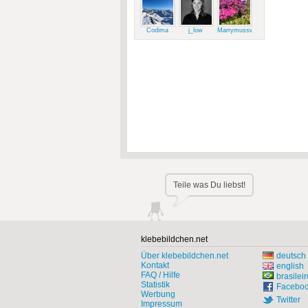
Codima
j_low
Marrymussweg
Teile was Du liebst!
klebebildchen.net
Über klebebildchen.net
deutsch
Kontakt
english
FAQ / Hilfe
brasileir
Statistik
Facebo
Werbung
Twitter
Impressum