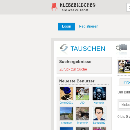
Login
Registrieren
TAUSCHEN
Suchergebnisse
Zurück zur Suche
Neueste Benutzer
Info
Um Bilde
Jonny2001
AjD
Kermetjr
0 bis 0 
chrombo
Momonik
Samuelm2