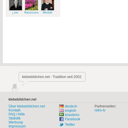
j_low
Marrymussweg
Blitzball
klebebildchen.net - Tradition seit 2002.
klebebildchen.net
Über klebebildchen.net
deutsch
Partnerseiten:
Kontakt
retro-tv
english
FAQ / Hilfe
brasileiro
Statistik
Facebook
Werbung
Twitter
Impressum