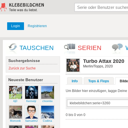
Login
Registrieren
TAUSCHEN
SERIEN
Suchergebnisse
Turbo Attax 2020
Merlin/Topps, 2020
Zurück zur Suche
Neueste Benutzer
Info
Tops & Flops
Bilde
Um Bilder hier einzufügen, tagge Deine fl
AjD
Kermetjr
chrombo
0 bis 0 von 0
Momonik
Samuelm2
Codima