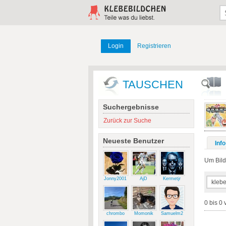
Login
Registrieren
TAUSCHEN
Suchergebnisse
Zurück zur Suche
Neueste Benutzer
Info
Um Bilde
Jonny2001
AjD
Kermetjr
0 bis 0 
chrombo
Momonik
Samuelm2