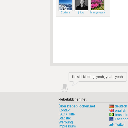
Codima
j_low
Marrymussweg
I'm still klebing, yeah, yeah, yeah.
klebebildchen.net
Über klebebildchen.net
deutsch
Kontakt
english
FAQ / Hilfe
brasileir
Statistik
Facebo
Werbung
Twitter
Impressum