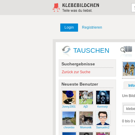
Login
Registrieren
TAUSCHEN
Suchergebnisse
Zurück zur Suche
Neueste Benutzer
Info
Um Bilde
Jonny2001
AjD
Kermetjr
0 bis 0 
chrombo
Momonik
Samuelm2