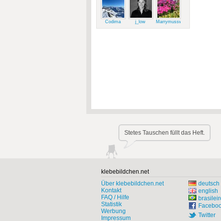
Codima
j_low
Marrymussweg
Stetes Tauschen füllt das Heft.
klebebildchen.net
Über klebebildchen.net
deutsch
Kontakt
english
FAQ / Hilfe
brasileir
Statistik
Facebo
Werbung
Twitter
Impressum