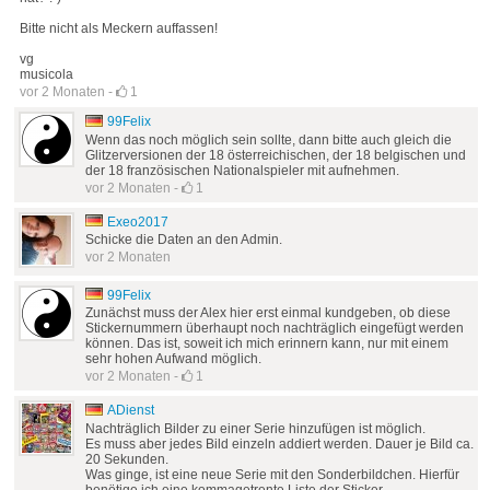
Bitte nicht als Meckern auffassen!
vg
musicola
vor 2 Monaten
-
1
99Felix
Wenn das noch möglich sein sollte, dann bitte auch gleich die
Glitzerversionen der 18 österreichischen, der 18 belgischen und
der 18 französischen Nationalspieler mit aufnehmen.
vor 2 Monaten
-
1
Exeo2017
Schicke die Daten an den Admin.
vor 2 Monaten
99Felix
Zunächst muss der Alex hier erst einmal kundgeben, ob diese
Stickernummern überhaupt noch nachträglich eingefügt werden
können. Das ist, soweit ich mich erinnern kann, nur mit einem
sehr hohen Aufwand möglich.
vor 2 Monaten
-
1
ADienst
Nachträglich Bilder zu einer Serie hinzufügen ist möglich.
Es muss aber jedes Bild einzeln addiert werden. Dauer je Bild ca.
20 Sekunden.
Was ginge, ist eine neue Serie mit den Sonderbildchen. Hierfür