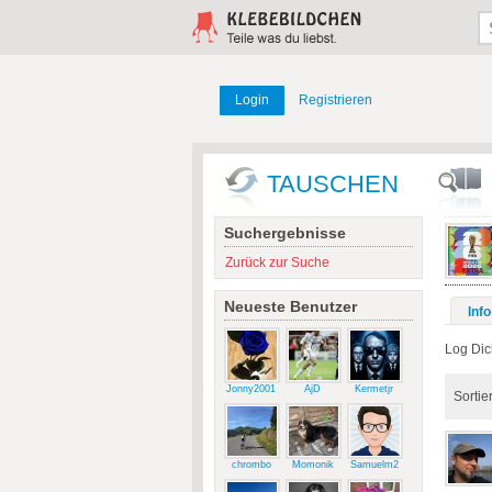
Login
Registrieren
TAUSCHEN
Suchergebnisse
Zurück zur Suche
Neueste Benutzer
Info
Log Dic
Jonny2001
AjD
Kermetjr
Sortie
chrombo
Momonik
Samuelm2