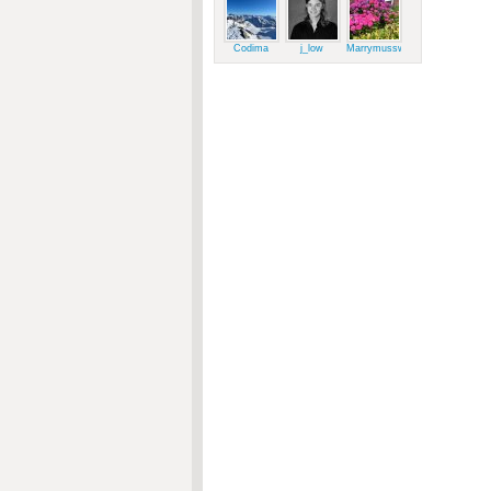
Codima
j_low
Marrymussweg