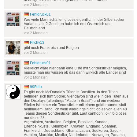
benötige ich eine kommagetrente Liste der Sticker.
vor 2 Monaten
Fehldruck01
Wie viele Mannschaften gibt es eigentlich in der Silbersticker
Variante, alle? Gesehen habe ich erst Österreich und
Deutschland.
vor 2 Monaten
Pitchy13
gibt noch Frankreich und Belgien
vor 2 Monaten
Fehldruck01
Vielleicht wäre hier dann eine Liste mit Sondersticker möglich,
müsste man nur wissen ob das dann wirklich alle Länder sind
vor 2 Monaten
99Felix
Es gibt noch McDonald's-Tüten in Brasilien. In den Tüten
befinden sich fünf Sticker. Vier davon sind wie in den Tüten aus
den Displays (allerdings "Made in Brasil") und ein weiterer
Sticker ist immer ein Teamsticker mit einem goldbraunem statt
hellblauem Rand. Ich weiß allerdings nicht, ob es von allen 48
Teams diesen Sondersticker gibt. Laut carthophilic-info gibt es
nur diese 28:
Argentinien, Australien, Belgien, Brasilien, Kanada,
Elfenbeinküste, Kolumbien, Kroatien, England, Spanien,
Frankreich, Deutschland, Ghana, Japan, Südkorea, Saudi-
Arabien, Marokko, Mexiko, Niederlande, Norwegen, Panama,