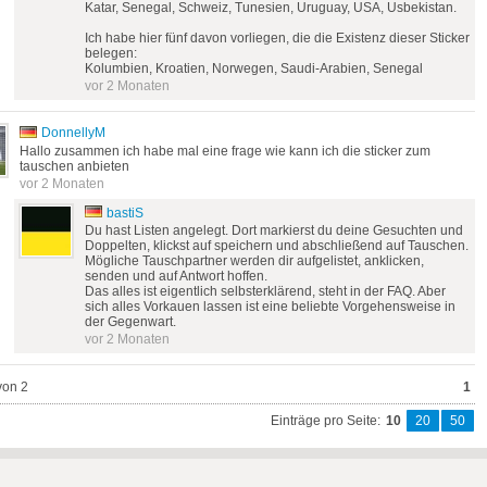
Katar, Senegal, Schweiz, Tunesien, Uruguay, USA, Usbekistan.
Ich habe hier fünf davon vorliegen, die die Existenz dieser Sticker
belegen:
Kolumbien, Kroatien, Norwegen, Saudi-Arabien, Senegal
vor 2 Monaten
DonnellyM
Hallo zusammen ich habe mal eine frage wie kann ich die sticker zum
tauschen anbieten
vor 2 Monaten
bastiS
Du hast Listen angelegt. Dort markierst du deine Gesuchten und
Doppelten, klickst auf speichern und abschließend auf Tauschen.
Mögliche Tauschpartner werden dir aufgelistet, anklicken,
senden und auf Antwort hoffen.
Das alles ist eigentlich selbsterklärend, steht in der FAQ. Aber
sich alles Vorkauen lassen ist eine beliebte Vorgehensweise in
der Gegenwart.
vor 2 Monaten
von 2
1
Einträge pro Seite:
10
20
50