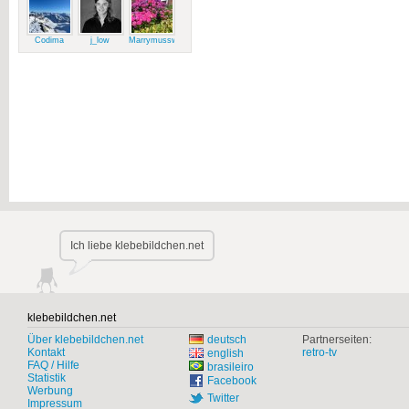
Codima
j_low
Marrymussweg
Ich liebe klebebildchen.net
klebebildchen.net
Über klebebildchen.net
deutsch
Partnerseiten:
Kontakt
retro-tv
english
FAQ / Hilfe
brasileiro
Statistik
Facebook
Werbung
Twitter
Impressum