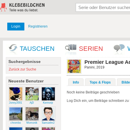
Login
Registrieren
TAUSCHEN
SERIEN
Suchergebnisse
Premier League A
Panini, 2019
Zurück zur Suche
Neueste Benutzer
Info
Tops & Flops
Bilde
Noch keine Beiträge geschrieben
Log Dich ein, um Beiträge schreiben zu
Jonny2001
AjD
Kermetjr
chrombo
Momonik
Samuelm2