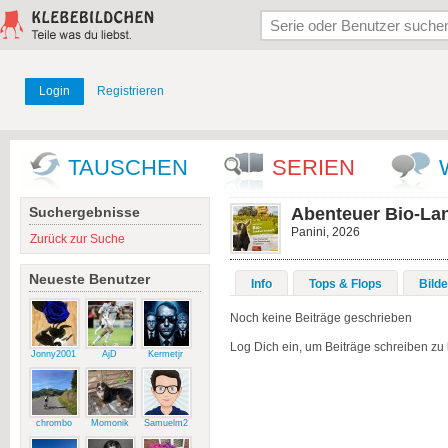
Login
Registrieren
TAUSCHEN
SERIEN
Suchergebnisse
Abenteuer Bio-Lan
Panini, 2026
Zurück zur Suche
Neueste Benutzer
Info
Tops & Flops
Bilde
Noch keine Beiträge geschrieben
Log Dich ein, um Beiträge schreiben zu
Jonny2001
AjD
Kermetjr
chrombo
Momonik
Samuelm2