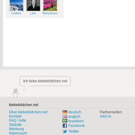
Codima
j_low
Marrymussweg
Ich liebe klebebildchen.net
klebebildchen.net
Über klebebildchen.net
deutsch
Partnerseiten:
Kontakt
retro-tv
english
FAQ / Hilfe
brasileiro
Statistik
Facebook
Werbung
Twitter
Impressum