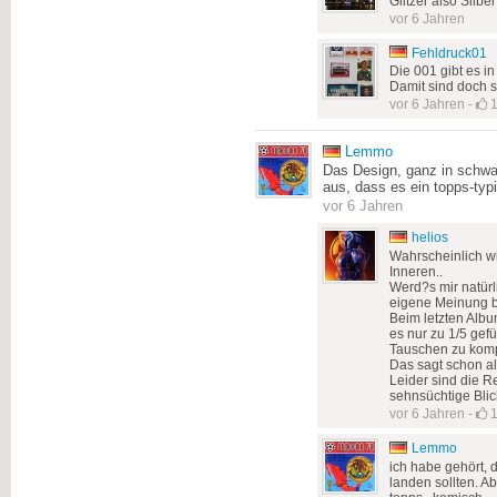
Glitzer also Silb
vor 6 Jahren
Fehldruck01
Die 001 gibt es i
Damit sind doch 
vor 6 Jahren
-
Lemmo
Das Design, ganz in schwar
aus, dass es ein topps-typ
vor 6 Jahren
helios
Wahrscheinlich w
Inneren..
Werd?s mir natürl
eigene Meinung b
Beim letzten Albu
es nur zu 1/5 gefü
Tauschen zu kompl
Das sagt schon all
Leider sind die R
sehnsüchtige Blic
vor 6 Jahren
-
Lemmo
ich habe gehört, 
landen sollten. A