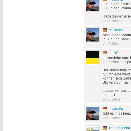
001 in den Kauftüt
001 in den Promot
Habe beide Vers
vor 6 Jahren
musicola
Also in der Sportb
in Bild und BamS w
vor 6 Jahren
bastiS
ja, verstehe eure M
Interpretationsspi
Bei Bundesliga.co
"Durch eine weite
können sich Samml
Stickeralbum siche
Lassen wir uns ü
mehr :-)
vor 6 Jahren
musicola
Gibt es Infos hie
vor 6 Jahren
The_collector