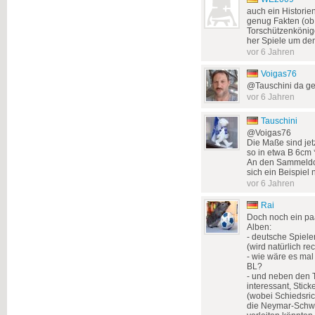
auch ein Historien
genug Fakten (ob
Torschützenkönige
her Spiele um den
vor 6 Jahren
Voigas76
@Tauschini da geb
vor 6 Jahren
Tauschini
@Voigas76
Die Maße sind jet
so in etwa B 6cm
An den Sammeldo
sich ein Beispiel
vor 6 Jahren
Rai
Doch noch ein paa
Alben:
- deutsche Spiele
(wird natürlich r
- wie wäre es ma
BL?
- und neben den 
interessant, Stic
(wobei Schiedsrich
die Neymar-Schwa