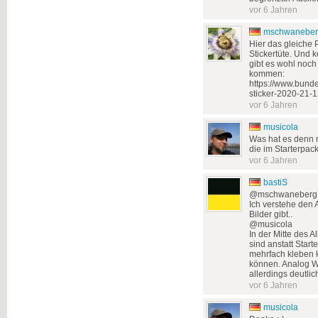
vor 6 Jahren
mschwaneber
Hier das gleiche 
Stickertüte. Und 
gibt es wohl noch
kommen:
https://www.bunde
sticker-2020-21-
vor 6 Jahren
musicola
Was hat es denn m
die im Starterpac
vor 6 Jahren
bastiS
@mschwaneberg
Ich verstehe den A
Bilder gibt..
@musicola
In der Mitte des A
sind anstatt Start
mehrfach kleben 
können. Analog W
allerdings deutlic
vor 6 Jahren
musicola