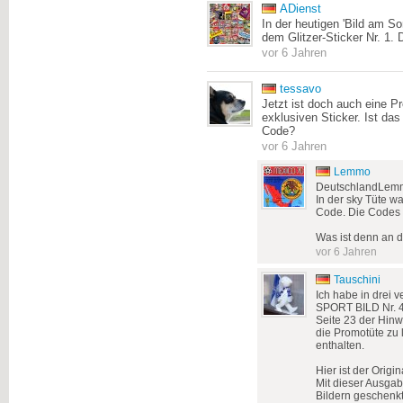
ADienst
In der heutigen 'Bild am So
dem Glitzer-Sticker Nr. 1. 
vor 6 Jahren
tessavo
Jetzt ist doch auch eine P
exklusiven Sticker. Ist das
Code?
vor 6 Jahren
Lemmo
DeutschlandLem
In der sky Tüte w
Code. Die Codes 
Was ist denn an d
vor 6 Jahren
Tauschini
Ich habe in drei 
SPORT BILD Nr. 40
Seite 23 der Hinw
die Promotüte zu 
enthalten.
Hier ist der Origin
Mit dieser Ausga
Bildern geschenkt.