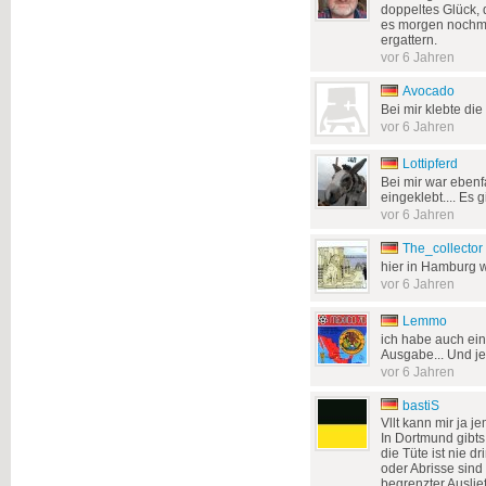
doppeltes Glück, 
es morgen nochma
ergattern.
vor 6 Jahren
Avocado
Bei mir klebte die
vor 6 Jahren
Lottipferd
Bei mir war ebenfa
eingeklebt.... Es g
vor 6 Jahren
The_collector
hier in Hamburg 
vor 6 Jahren
Lemmo
ich habe auch ein
Ausgabe... Und jet
vor 6 Jahren
bastiS
Vllt kann mir ja 
In Dortmund gibts
die Tüte ist nie d
oder Abrisse sind 
begrenzter Auslie