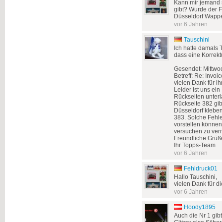
Kann mir jemand s
gibt? Wurde der 
Düsseldorf Wappe
vor 6 Jahren
Tauschini
Ich hatte damals 
dass eine Korrektu
Gesendet: Mittwo
Betreff: Re: Invo
vielen Dank für ih
Leider ist uns ein
Rückseiten unterl
Rückseite 382 gib
Düsseldorf kleben 
383. Solche Fehle
vorstellen können
versuchen zu ver
Freundliche Grüß
Ihr Topps-Team
vor 6 Jahren
Fehldruck01
Hallo Tauschini,
vielen Dank für di
vor 6 Jahren
Hoody1895
Auch die Nr 1 gibt