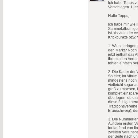
Ich habe Topps vo
Vorschlägen. Hier
Hallo Topps,
Ich habe mir wie i
Sammelalbum geka
ist als viele der
Kritikpunkte bzw. 
1. Wieso bringen 
den Markt? Noch 
jetzt enthält das 
ihrem alten Verei
fehlen einfach be
2. Die Kader der V
Spieler; im Album 
mindestens noch w
vielleicht sogar a
groß zu machen, 
komplett einspare
überlegen, ob es 
diese 2. Liga her
Traditionsverein
Brauschweig); de
3. Die Nummerieru
Auf dem ersten V
fortlaufend von li
zweiten Vereinsb
der Seite nach un