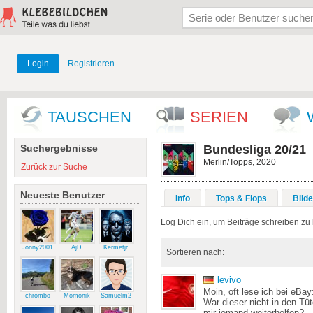
Login
Registrieren
TAUSCHEN
SERIEN
Suchergebnisse
Bundesliga 20/21
Merlin/Topps, 2020
Zurück zur Suche
Neueste Benutzer
Info
Tops & Flops
Bilde
Log Dich ein, um Beiträge schreiben zu
Jonny2001
AjD
Kermetjr
Sortieren nach:
levivo
Moin, oft lese ich bei eBa
chrombo
Momonik
Samuelm2
War dieser nicht in den T