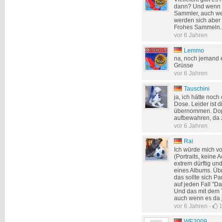
dann? Und wenn ni
Sammler, auch we
werden sich aber 
Frohes Sammeln..
vor 6 Jahren
Lemmo
na, noch jemand 
Grüsse
vor 6 Jahren
Tauschini
ja, ich hätte noch
Dose. Leider ist 
übernommen. Doppe
aufbewahren, da 
vor 6 Jahren
Rai
Ich würde mich vo
(Portraits, keine 
extrem dürftig u
eines Albums. Übr
das sollte sich P
auf jeden Fall "
Und das mit dem T
auch wenn es da j
vor 6 Jahren
-
WE2009