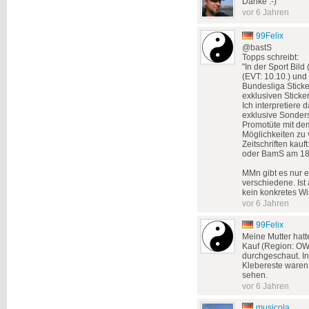
Danke :-)
vor 6 Jahren
99Felix
@bastS
Topps schreibt:
"In der Sport Bil
(EVT: 10.10.) und
Bundesliga Sticke
exklusiven Sticker
Ich interpretiere 
exklusive Sonders
Promotüte mit de
Möglichkeiten zu 
Zeitschriften kau
oder BamS am 18
MMn gibt es nur e
verschiedene. Ist
kein konkretes Wi
vor 6 Jahren
99Felix
Meine Mutter hatt
Kauf (Region: OWL
durchgeschaut. In
Klebereste waren 
sehen.
vor 6 Jahren
musicola