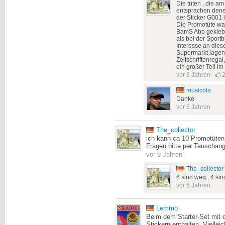
Die tüten , die a
entsprachen denen
der Sticker G001 
Die Promotüte war
BamS Abo geklebt
als bei der Sport
Interesse an die
Supermarkt lagen 
Zeitschriftenregal
ein großer Teil im
vor 6 Jahren
-
musicola
Danke
vor 6 Jahren
The_collector
ich kann ca 10 Promotüten
Fragen bitte per Tauschan
vor 6 Jahren
The_collector
6 sind weg , 4 si
vor 6 Jahren
Lemmo
Beim dem Starter-Set mit 
Stickern enthalten. Viellei