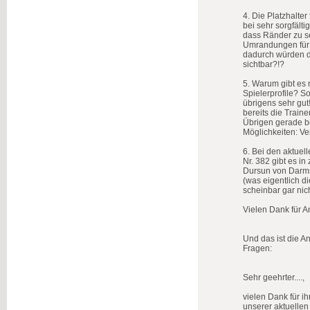
4. Die Platzhalter 
bei sehr sorgfält
dass Ränder zu s
Umrandungen für d
dadurch würden d
sichtbar?!?
5. Warum gibt es 
Spielerprofile? So
übrigens sehr gut!
bereits die Traine
Übrigen gerade be
Möglichkeiten: Ve
6. Bei den aktuell
Nr. 382 gibt es i
Dursun von Darms
(was eigentlich di
scheinbar gar nic
Vielen Dank für A
Und das ist die An
Fragen:
Sehr geehrter....,
vielen Dank für ih
unserer aktuellen 