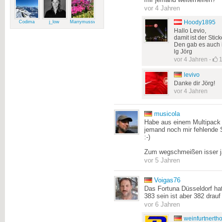
mir jemand weiterhelfen?
vor 4 Jahren
Hoody1895
Codima
j_low
Marrymussweg
Hallo Levio,
damit ist der Stic
Den gab es auch i
lg Jörg
vor 4 Jahren
-
levivo
Danke dir Jörg!
vor 4 Jahren
musicola
Habe aus einem Multipack 
jemand noch mir fehlende 
:-)
Zum wegschmeißen isser ja
vor 5 Jahren
Voigas76
Das Fortuna Düsseldorf hat
383 sein ist aber 382 drauf 
vor 6 Jahren
weinfurtnert