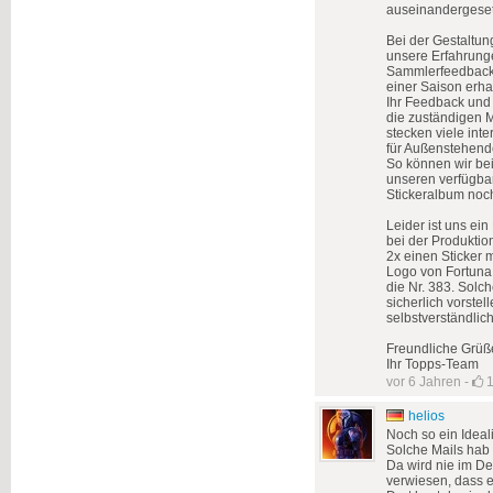
auseinandergeset
Bei der Gestaltung
unsere Erfahrung
Sammlerfeedbacks 
einer Saison erha
Ihr Feedback und 
die zuständigen M
stecken viele int
für Außenstehende
So können wir beis
unseren verfügba
Stickeralbum noch
Leider ist uns ein
bei der Produktio
2x einen Sticker 
Logo von Fortuna 
die Nr. 383. Solc
sicherlich vorste
selbstverständlic
Freundliche Grüß
Ihr Topps-Team
vor 6 Jahren
-
helios
Noch so ein Ideali
Solche Mails hab 
Da wird nie im De
verwiesen, dass e