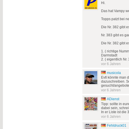
Hi.
Das hat Vampy we
Topps patzt bei n
Die Nr. 382 gibt e
Nr. 383 gibt es gar
Die Nr. 382 gibt 
1. ( richtige Num
Darmstadt
2. ( eigentlich N
vor 6 Jahren
musicola
Evtl könnte man d
dazuschreiben. Son
gesucht/angebote
vor 6 Jahren
ADienst
Tipp: sollte in e
dabei sein, schre
In er Liste ist di
vor 6 Jahren
Fehldruck01