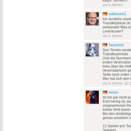
topps...komisch.
vor 6 Jahren
ostfriese53
Ich verstehe sowi
Transferphase ist
verkündet! Was sol
Leverkusen?
vor 6 Jahren
Tauschini
Den Termin verste
Transferperiode.
Und die Nummerie
ersten Vereinsbe
links über die Hef
Vereinsbereich ge
Seite nach unten 
Wer hat sich den
vor 6 Jahren
-
helios
Ist mir gar nicht a
Echt nervig ist, d
vorgesehenen R
Immer fehlt meist
Bei den dreiteili
genau ansetzen so
12 Spieler pro Te
Spielern.