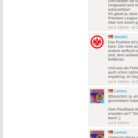
Dort basteln sie d
Umgesetzt wird ni
unbezahlbar!
Ich glaub ja, dass
Premiere League 
Aber von einem gu
vor 6 Jahren
-
skwalk1
Das Problem ist h
kann. Der eine wü
andere verflucht 
sind, dem anderen
fortfahren.
Und was die Fehler
auch schon zahlre
engstirnig, im Geg
vor 6 Jahren
-
Lemmo
@tauschini: ja, e
geschrieben habe, 
Dein Feedback ist
erwarten wir? "Oh 
kaum ;)
vor 6 Jahren
Lemmo
Vielleicht gibt es