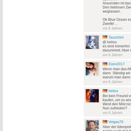
Ansonsten ist das
Den lieblosen Zwe
weglassen..
Ob Blue Ocean es
Zweifel ...
vor 6 Jahren
Tauschini
@ helios
es sind immerhin 
dazunimmt. Aber e
vor 6 Jahren
Exeo2017
Wenn man das Alb
dann. Ständig wir
warum man dann 
vor 6 Jahren
helios
Bin kein Freund v
kaufen, um zu wiss
Werd den Mist nic
Nun zufrieden?
vor 6 Jahren
Voigas76
Aber der tütenpreis
panini auch mal m