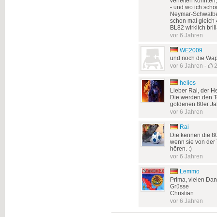
verleiten könnten,
- und wo ich scho
Neymar-Schwalben
schon mal gleich 4
BL82 wirklich brilla
vor 6 Jahren
WE2009
und noch die Wapp
vor 6 Jahren
-
helios
Lieber Rai, der He
Die werden den Te
goldenen 80er Jah
vor 6 Jahren
Rai
Die kennen die 80
wenn sie von der
hören. :)
vor 6 Jahren
Lemmo
Prima, vielen Dan
Grüsse
Christian
vor 6 Jahren