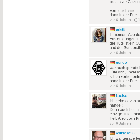
exklusiver Glitzer
Vermutlich sind 
dann in der Bucht
vor 6 Jahren
-
erki65
In meinem Abo der 
Ausfertigungen in
der Tüte ist ein G
und der Sonderstic
vor 6 Jahren
uengel
war auch gerade 
Tüte drin, unvers
schon vorher ent
ohne in der Bucht
vor 6 Jahren
kuelse
Ich gehe davon au
handelt.
Denn auch bei mir
einzige Tüte enth
Heft. Also doch P
vor 6 Jahren
ostfriese53
Ich war gerade be