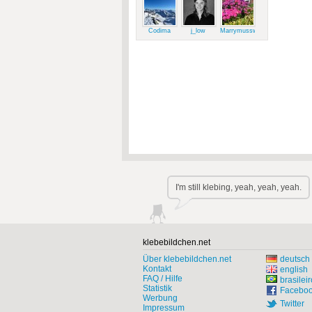
Codima
j_low
Marrymussweg
I'm still klebing, yeah, yeah, yeah.
klebebildchen.net
Über klebebildchen.net
deutsch
Kontakt
english
FAQ / Hilfe
brasileir
Statistik
Facebo
Werbung
Twitter
Impressum