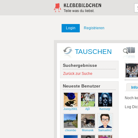
Login
Registrieren
TAUSCHEN
Suchergebnisse
Zurück zur Suche
Neueste Benutzer
Info
Noch ke
Log Dic
Jonny2001
AjD
Kermetjr
chrombo
Momonik
Samuelm2