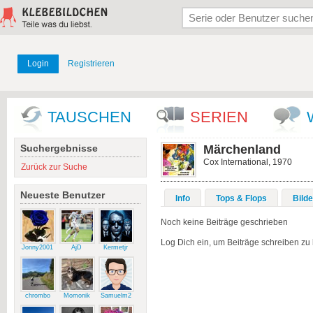
Login
Registrieren
TAUSCHEN
SERIEN
Suchergebnisse
Märchenland
Cox International, 1970
Zurück zur Suche
Neueste Benutzer
Info
Tops & Flops
Bilde
Noch keine Beiträge geschrieben
Log Dich ein, um Beiträge schreiben zu
Jonny2001
AjD
Kermetjr
chrombo
Momonik
Samuelm2