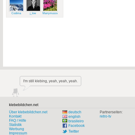
Codima
j_low
Marrymussweg
I'm still klebing, yeah, yeah, yeah.
klebebildchen.net
Über klebebildchen.net
deutsch
Partnerseiten:
Kontakt
retro-tv
english
FAQ / Hilfe
brasileiro
Statistik
Facebook
Werbung
Twitter
Impressum