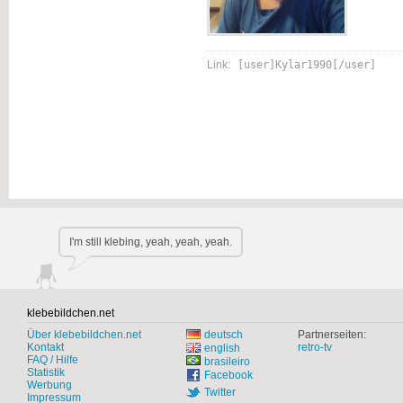
Link:
[user]Kylar1990[/user]
I'm still klebing, yeah, yeah, yeah.
klebebildchen.net
Über klebebildchen.net
deutsch
Partnerseiten:
Kontakt
retro-tv
english
FAQ / Hilfe
brasileiro
Statistik
Facebook
Werbung
Twitter
Impressum