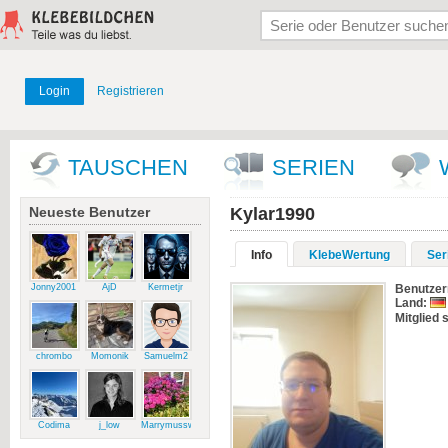
Login
Registrieren
TAUSCHEN
SERIEN
Neueste Benutzer
Kylar1990
Info
KlebeWertung
Ser
Jonny2001
AjD
Kermetjr
Benutze
Land:
Mitglied s
chrombo
Momonik
Samuelm2
Codima
j_low
Marrymussweg