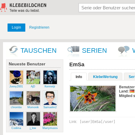
Login
Registrieren
TAUSCHEN
SERIEN
Neueste Benutzer
EmSa
Info
KlebeWertung
Ser
Jonny2001
AjD
Kermetjr
Benutze
Land:
Mitglied s
chrombo
Momonik
Samuelm2
Link:
[user]EmSa[/user]
Codima
j_low
Marrymussweg