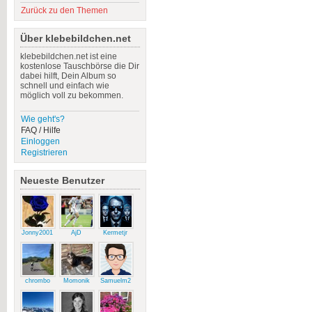
Zurück zu den Themen
Über klebebildchen.net
klebebildchen.net ist eine
kostenlose Tauschbörse die Dir
dabei hilft, Dein Album so
schnell und einfach wie
möglich voll zu bekommen.
Wie geht's?
FAQ / Hilfe
Einloggen
Registrieren
Neueste Benutzer
Jonny2001
AjD
Kermetjr
chrombo
Momonik
Samuelm2