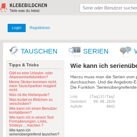
Login
Registrieren
TAUSCHEN
SERIEN
Tipps & Tricks
Wie kann ich serienüb
Gibt es eine Urlaubs- oder
Hierzu muss man die Serien vom p
Abwesenheitsfunktion?
durchsuchen. Und die Angebots-E
Meine Sticker kommen nicht,
mein Tauschpartner reagiert
Die Funktion 'Serienübergreifender
nicht.
Was ist die Klebequote?
Link:
[faq]3[/faq]
Was kostet es Bildchen zu
Geändert:
09.08.2026
verschicken?
Aufrufe:
8842
Wie kann ich einen Benutzer
kontaktieren?
Wie kann ich in einem Text
Formatierungen, Links,
Smileys ... machen ?
Wie kann ich
serienübergreifend tauschen?