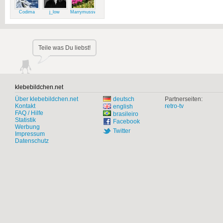
Codima
j_low
Marrymussweg
Teile was Du liebst!
klebebildchen.net
Über klebebildchen.net
deutsch
Partnerseiten:
Kontakt
retro-tv
english
FAQ / Hilfe
brasileiro
Statistik
Facebook
Werbung
Twitter
Impressum
Datenschutz